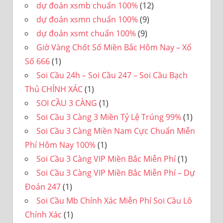
dự đoán xsmb chuẩn 100%
(12)
dự đoán xsmn chuẩn 100%
(9)
dự đoán xsmt chuẩn 100%
(9)
Giờ Vàng Chốt Số Miền Bắc Hôm Nay – Xổ
Số 666
(1)
Soi Cầu 24h – Soi Cầu 247 – Soi Cầu Bạch
Thủ CHÍNH XÁC
(1)
SOI CẦU 3 CÀNG
(1)
Soi Cầu 3 Càng 3 Miền Tỷ Lệ Trúng 99%
(1)
Soi Cầu 3 Càng Miền Nam Cực Chuẩn Miễn
Phí Hôm Nay 100%
(1)
Soi Cầu 3 Càng VIP Miền Bắc Miễn Phí
(1)
Soi Cầu 3 Càng VIP Miền Bắc Miễn Phí – Dự
Đoán 247
(1)
Soi Cầu Mb Chính Xác Miễn Phí Soi Cầu Lô
Chính Xác
(1)