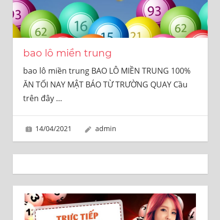
SỐ
UY
TÍN
100%
bao lô miền trung
bao lô miền trung BAO LÔ MIỀN TRUNG 100%
ĂN TỐI NAY MẬT BÁO TỪ TRƯỜNG QUAY Cầu
trên đây
…
14/04/2021
admin