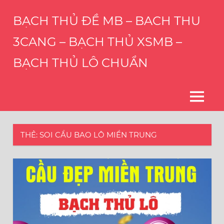
Skip
BẠCH THỦ ĐỀ MB – BACH THU
to
content
3CANG – BẠCH THỦ XSMB –
BẠCH THỦ LÔ CHUẨN
THÀNH
CÔNG
CỦA
MENU
BẠN
LÀ
HẠNH
THẺ:
SOI CẦU BAO LÔ MIỀN TRUNG
PHÚC
CỦA
CHÚNG
TÔI
–
DỊCH
VỤ
CHỐT