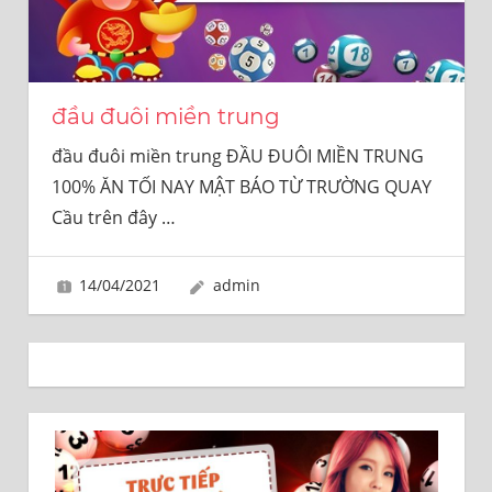
SỐ
UY
TÍN
100%
đầu đuôi miền trung
đầu đuôi miền trung ĐẦU ĐUÔI MIỀN TRUNG
100% ĂN TỐI NAY MẬT BÁO TỪ TRƯỜNG QUAY
Cầu trên đây
…
14/04/2021
admin