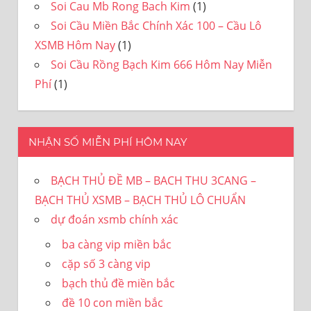
Soi Cau Mb Rong Bach Kim
(1)
Soi Cầu Miền Bắc Chính Xác 100 – Cầu Lô
XSMB Hôm Nay
(1)
Soi Cầu Rồng Bạch Kim 666 Hôm Nay Miễn
Phí
(1)
NHẬN SỐ MIỄN PHÍ HÔM NAY
BẠCH THỦ ĐỀ MB – BACH THU 3CANG –
BẠCH THỦ XSMB – BẠCH THỦ LÔ CHUẨN
dự đoán xsmb chính xác
ba càng vip miền bắc
cặp số 3 càng vip
bạch thủ đề miền bắc
đề 10 con miền bắc