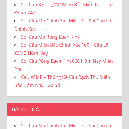
Soi Cầu 3 Càng VIP Miền Bắc Miễn Phí – Dự
Đoán 247
Soi Cầu Mb Chính Xác Miễn Phí Soi Cầu Lô
Chính Xác
Soi Cau Mb Rong Bach Kim
Soi Cầu Miền Bắc Chính Xác 100 – Cầu Lô
XSMB Hôm Nay
Soi Cầu Rồng Bạch Kim 666 Hôm Nay Miễn
Phí
Cau XSMB – Thống Kê Cầu Bạch Thủ Miền
Bắc Hôm Nay – Xổ Số
BÀI VIẾT MỚI
Soi Cầu Mb Chính Xác Miễn Phí Soi Cầu Lô