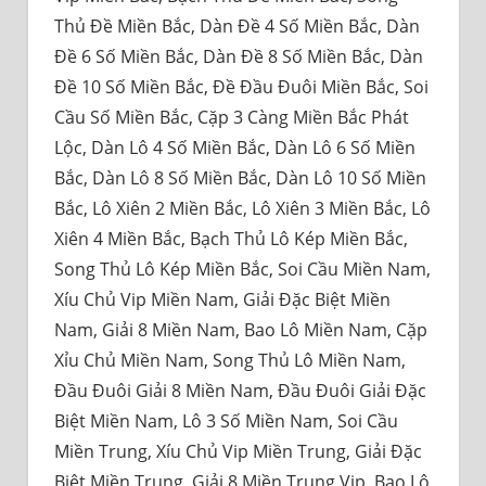
Thủ Đề Miền Bắc, Dàn Đề 4 Số Miền Bắc, Dàn
Đề 6 Số Miền Bắc, Dàn Đề 8 Số Miền Bắc, Dàn
Đề 10 Số Miền Bắc, Đề Đầu Đuôi Miền Bắc, Soi
Cầu Số Miền Bắc, Cặp 3 Càng Miền Bắc Phát
Lộc, Dàn Lô 4 Số Miền Bắc, Dàn Lô 6 Số Miền
Bắc, Dàn Lô 8 Số Miền Bắc, Dàn Lô 10 Số Miền
Bắc, Lô Xiên 2 Miền Bắc, Lô Xiên 3 Miền Bắc, Lô
Xiên 4 Miền Bắc, Bạch Thủ Lô Kép Miền Bắc,
Song Thủ Lô Kép Miền Bắc, Soi Cầu Miền Nam,
Xíu Chủ Vip Miền Nam, Giải Đặc Biệt Miền
Nam, Giải 8 Miền Nam, Bao Lô Miền Nam, Cặp
Xỉu Chủ Miền Nam, Song Thủ Lô Miền Nam,
Đầu Đuôi Giải 8 Miền Nam, Đầu Đuôi Giải Đặc
Biệt Miền Nam, Lô 3 Số Miền Nam, Soi Cầu
Miền Trung, Xíu Chủ Vip Miền Trung, Giải Đặc
Biệt Miền Trung, Giải 8 Miền Trung Vip, Bao Lô