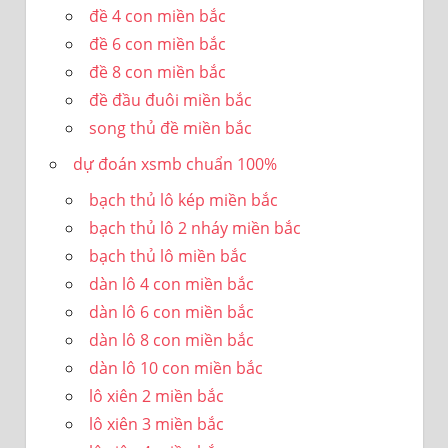
đề 4 con miền bắc
đề 6 con miền bắc
đề 8 con miền bắc
đề đầu đuôi miền bắc
song thủ đề miền bắc
dự đoán xsmb chuẩn 100%
bạch thủ lô kép miền bắc
bạch thủ lô 2 nháy miền bắc
bạch thủ lô miền bắc
dàn lô 4 con miền bắc
dàn lô 6 con miền bắc
dàn lô 8 con miền bắc
dàn lô 10 con miền bắc
lô xiên 2 miền bắc
lô xiên 3 miền bắc