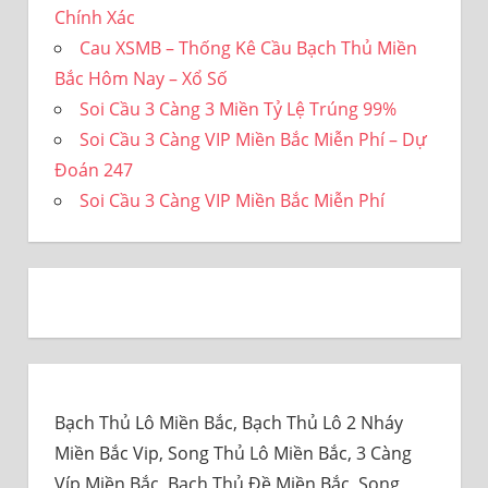
Chính Xác
Cau XSMB – Thống Kê Cầu Bạch Thủ Miền
Bắc Hôm Nay – Xổ Số
Soi Cầu 3 Càng 3 Miền Tỷ Lệ Trúng 99%
Soi Cầu 3 Càng VIP Miền Bắc Miễn Phí – Dự
Đoán 247
Soi Cầu 3 Càng VIP Miền Bắc Miễn Phí
Bạch Thủ Lô Miền Bắc, Bạch Thủ Lô 2 Nháy
Miền Bắc Vip, Song Thủ Lô Miền Bắc, 3 Càng
Víp Miền Bắc, Bạch Thủ Đề Miền Bắc, Song