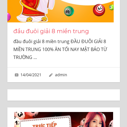
SỐ
UY
TÍN
100%
đầu đuôi giải 8 miền trung
đầu đuôi giải 8 miền trung ĐẦU ĐUÔI GIẢI 8
MIỀN TRUNG 100% ĂN TỐI NAY MẬT BÁO TỪ
TRƯỜNG
…
14/04/2021
admin