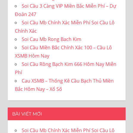
Soi Cầu 3 Càng VIP Miền Bắc Miễn Phí – Dự
Đoán 247
Soi Cầu Mb Chính Xác Miễn Phí Soi Cầu Lô
Chính Xác
Soi Cau Mb Rong Bach Kim
Soi Cầu Miền Bắc Chính Xác 100 – Cầu Lô
XSMB Hôm Nay
Soi Cầu Rồng Bạch Kim 666 Hôm Nay Miễn
Phí
Cau XSMB – Thống Kê Cầu Bạch Thủ Miền
Bắc Hôm Nay – Xổ Số
BÀI VIẾT MỚI
Soi Cầu Mb Chính Xác Miễn Phí Soi Cầu Lô