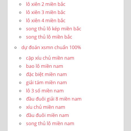
lô xiên 2 miền bắc
lô xiên 3 miền bắc
lô xiên 4 miền bắc
song thủ lô kép miền bắc
song thủ lô miền bắc
dự đoán xsmn chuẩn 100%
cặp xíu chủ miền nam
bao lô miền nam
đặc biệt miền nam
giải tám miền nam
lô 3 số miền nam
đầu đuôi giải 8 miền nam
xíu chủ miền nam
đầu đuôi miền nam
song thủ lô miền nam