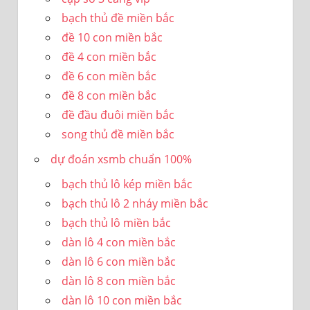
bạch thủ đề miền bắc
đề 10 con miền bắc
đề 4 con miền bắc
đề 6 con miền bắc
đề 8 con miền bắc
đề đầu đuôi miền bắc
song thủ đề miền bắc
dự đoán xsmb chuẩn 100%
bạch thủ lô kép miền bắc
bạch thủ lô 2 nháy miền bắc
bạch thủ lô miền bắc
dàn lô 4 con miền bắc
dàn lô 6 con miền bắc
dàn lô 8 con miền bắc
dàn lô 10 con miền bắc