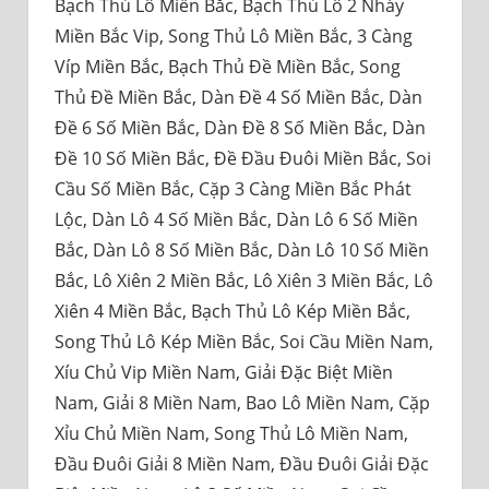
Bạch Thủ Lô Miền Bắc, Bạch Thủ Lô 2 Nháy
Miền Bắc Vip, Song Thủ Lô Miền Bắc, 3 Càng
Víp Miền Bắc, Bạch Thủ Đề Miền Bắc, Song
Thủ Đề Miền Bắc, Dàn Đề 4 Số Miền Bắc, Dàn
Đề 6 Số Miền Bắc, Dàn Đề 8 Số Miền Bắc, Dàn
Đề 10 Số Miền Bắc, Đề Đầu Đuôi Miền Bắc, Soi
Cầu Số Miền Bắc, Cặp 3 Càng Miền Bắc Phát
Lộc, Dàn Lô 4 Số Miền Bắc, Dàn Lô 6 Số Miền
Bắc, Dàn Lô 8 Số Miền Bắc, Dàn Lô 10 Số Miền
Bắc, Lô Xiên 2 Miền Bắc, Lô Xiên 3 Miền Bắc, Lô
Xiên 4 Miền Bắc, Bạch Thủ Lô Kép Miền Bắc,
Song Thủ Lô Kép Miền Bắc, Soi Cầu Miền Nam,
Xíu Chủ Vip Miền Nam, Giải Đặc Biệt Miền
Nam, Giải 8 Miền Nam, Bao Lô Miền Nam, Cặp
Xỉu Chủ Miền Nam, Song Thủ Lô Miền Nam,
Đầu Đuôi Giải 8 Miền Nam, Đầu Đuôi Giải Đặc