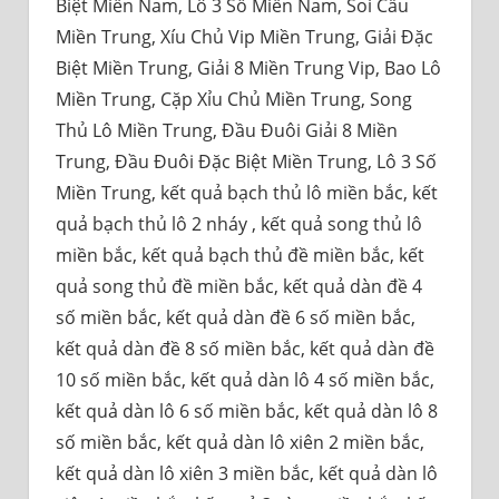
Biệt Miền Nam, Lô 3 Số Miền Nam, Soi Cầu
Miền Trung, Xíu Chủ Vip Miền Trung, Giải Đặc
Biệt Miền Trung, Giải 8 Miền Trung Vip, Bao Lô
Miền Trung, Cặp Xỉu Chủ Miền Trung, Song
Thủ Lô Miền Trung, Đầu Đuôi Giải 8 Miền
Trung, Đầu Đuôi Đặc Biệt Miền Trung, Lô 3 Số
Miền Trung, kết quả bạch thủ lô miền bắc, kết
quả bạch thủ lô 2 nháy , kết quả song thủ lô
miền bắc, kết quả bạch thủ đề miền bắc, kết
quả song thủ đề miền bắc, kết quả dàn đề 4
số miền bắc, kết quả dàn đề 6 số miền bắc,
kết quả dàn đề 8 số miền bắc, kết quả dàn đề
10 số miền bắc, kết quả dàn lô 4 số miền bắc,
kết quả dàn lô 6 số miền bắc, kết quả dàn lô 8
số miền bắc, kết quả dàn lô xiên 2 miền bắc,
kết quả dàn lô xiên 3 miền bắc, kết quả dàn lô