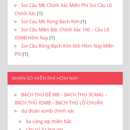
Soi Cầu Mb Chính Xác Miễn Phí Soi Cầu Lô
Chính Xác
(1)
Soi Cau Mb Rong Bach Kim
(1)
Soi Cầu Miền Bắc Chính Xác 100 – Cầu Lô
XSMB Hôm Nay
(1)
Soi Cầu Rồng Bạch Kim 666 Hôm Nay Miễn
Phí
(1)
NHẬN SỐ MIỄN PHÍ HÔM NAY
BẠCH THỦ ĐỀ MB – BACH THU 3CANG –
BẠCH THỦ XSMB – BẠCH THỦ LÔ CHUẨN
dự đoán xsmb chính xác
ba càng vip miền bắc
cặp số 3 càng vip