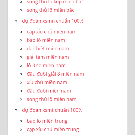
song thủ lô kép miền bắc
song thủ lô miền bắc
dự đoán xsmn chuẩn 100%
cặp xíu chủ miền nam
bao lô miền nam
đặc biệt miền nam
giải tám miền nam
lô 3 số miền nam
đầu đuôi giải 8 miền nam
xíu chủ miền nam
đầu đuôi miền nam
song thủ lô miền nam
dự đoán xsmt chuẩn 100%
bao lô miền trung
cặp xíu chủ miền trung