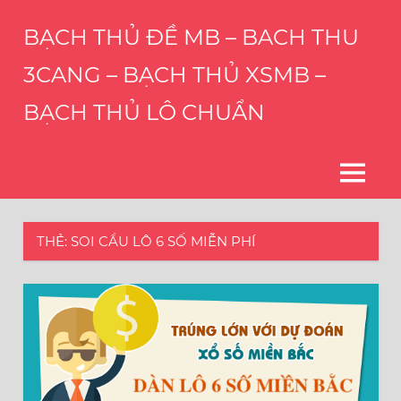
Skip
BẠCH THỦ ĐỀ MB – BACH THU
to
content
3CANG – BẠCH THỦ XSMB –
BẠCH THỦ LÔ CHUẨN
THÀNH
CÔNG
CỦA
MENU
BẠN
LÀ
HẠNH
THẺ:
SOI CẦU LÔ 6 SỐ MIỄN PHÍ
PHÚC
CỦA
CHÚNG
TÔI
–
DỊCH
VỤ
CHỐT