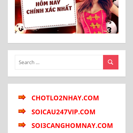
Search
Search
for:
CHOTLO2NHAY.COM
SOICAU247VIP.COM
SOI3CANGHOMNAY.COM