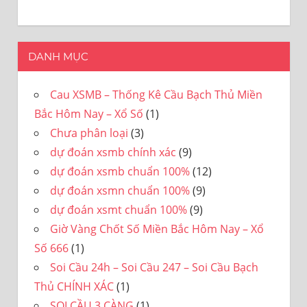
DANH MỤC
Cau XSMB – Thống Kê Cầu Bạch Thủ Miền
Bắc Hôm Nay – Xổ Số
(1)
Chưa phân loại
(3)
dự đoán xsmb chính xác
(9)
dự đoán xsmb chuẩn 100%
(12)
dự đoán xsmn chuẩn 100%
(9)
dự đoán xsmt chuẩn 100%
(9)
Giờ Vàng Chốt Số Miền Bắc Hôm Nay – Xổ
Số 666
(1)
Soi Cầu 24h – Soi Cầu 247 – Soi Cầu Bạch
Thủ CHÍNH XÁC
(1)
SOI CẦU 3 CÀNG
(1)