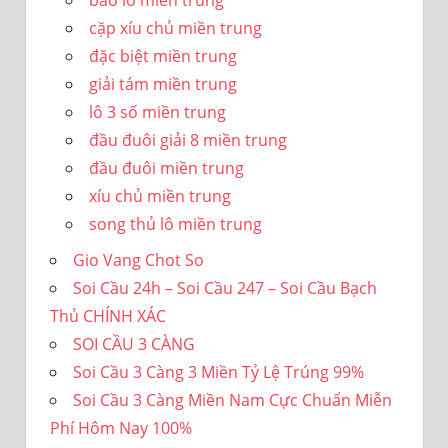
bao lô miền trung
cặp xíu chủ miền trung
đặc biệt miền trung
giải tám miền trung
lô 3 số miền trung
đầu đuôi giải 8 miền trung
đầu đuôi miền trung
xíu chủ miền trung
song thủ lô miền trung
Gio Vang Chot So
Soi Cầu 24h – Soi Cầu 247 – Soi Cầu Bạch
Thủ CHÍNH XÁC
SOI CẦU 3 CÀNG
Soi Cầu 3 Càng 3 Miền Tỷ Lệ Trúng 99%
Soi Cầu 3 Càng Miền Nam Cực Chuẩn Miễn
Phí Hôm Nay 100%