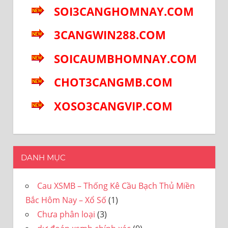
SOI3CANGHOMNAY.COM
3CANGWIN288.COM
SOICAUMBHOMNAY.COM
CHOT3CANGMB.COM
XOSO3CANGVIP.COM
DANH MỤC
Cau XSMB – Thống Kê Cầu Bạch Thủ Miền
Bắc Hôm Nay – Xổ Số
(1)
Chưa phân loại
(3)