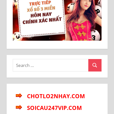
Search
Search
for:
CHOTLO2NHAY.COM
SOICAU247VIP.COM