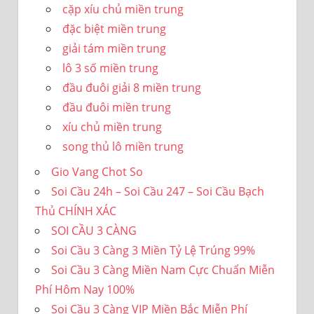
cặp xíu chủ miền trung
đặc biệt miền trung
giải tám miền trung
lô 3 số miền trung
đầu đuôi giải 8 miền trung
đầu đuôi miền trung
xíu chủ miền trung
song thủ lô miền trung
Gio Vang Chot So
Soi Cầu 24h – Soi Cầu 247 – Soi Cầu Bạch
Thủ CHÍNH XÁC
SOI CẦU 3 CÀNG
Soi Cầu 3 Càng 3 Miền Tỷ Lệ Trúng 99%
Soi Cầu 3 Càng Miền Nam Cực Chuẩn Miễn
Phí Hôm Nay 100%
Soi Cầu 3 Càng VIP Miền Bắc Miễn Phí