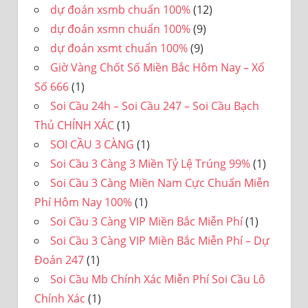
dự đoán xsmb chuẩn 100%
(12)
dự đoán xsmn chuẩn 100%
(9)
dự đoán xsmt chuẩn 100%
(9)
Giờ Vàng Chốt Số Miền Bắc Hôm Nay – Xổ
Số 666
(1)
Soi Cầu 24h – Soi Cầu 247 – Soi Cầu Bạch
Thủ CHÍNH XÁC
(1)
SOI CẦU 3 CÀNG
(1)
Soi Cầu 3 Càng 3 Miền Tỷ Lệ Trúng 99%
(1)
Soi Cầu 3 Càng Miền Nam Cực Chuẩn Miễn
Phí Hôm Nay 100%
(1)
Soi Cầu 3 Càng VIP Miền Bắc Miễn Phí
(1)
Soi Cầu 3 Càng VIP Miền Bắc Miễn Phí – Dự
Đoán 247
(1)
Soi Cầu Mb Chính Xác Miễn Phí Soi Cầu Lô
Chính Xác
(1)