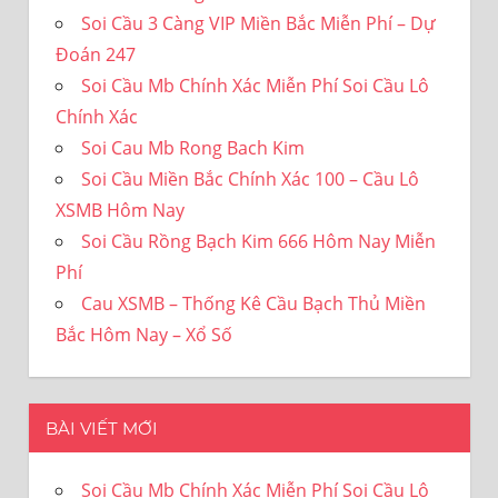
Soi Cầu 3 Càng VIP Miền Bắc Miễn Phí – Dự
Đoán 247
Soi Cầu Mb Chính Xác Miễn Phí Soi Cầu Lô
Chính Xác
Soi Cau Mb Rong Bach Kim
Soi Cầu Miền Bắc Chính Xác 100 – Cầu Lô
XSMB Hôm Nay
Soi Cầu Rồng Bạch Kim 666 Hôm Nay Miễn
Phí
Cau XSMB – Thống Kê Cầu Bạch Thủ Miền
Bắc Hôm Nay – Xổ Số
BÀI VIẾT MỚI
Soi Cầu Mb Chính Xác Miễn Phí Soi Cầu Lô