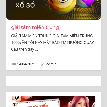
SỐ
UY
TÍN
100%
giải tám miền trung
GIẢI TÁM MIỀN TRUNG GIẢI TÁM MIỀN TRUNG
100% ĂN TỐI NAY MẬT BÁO TỪ TRƯỜNG QUAY
Cầu trên đây
…
14/04/2021
admin