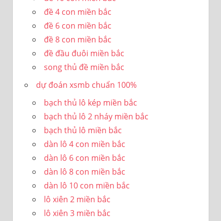
đề 4 con miền bắc
đề 6 con miền bắc
đề 8 con miền bắc
đề đầu đuôi miền bắc
song thủ đề miền bắc
dự đoán xsmb chuẩn 100%
bạch thủ lô kép miền bắc
bạch thủ lô 2 nháy miền bắc
bạch thủ lô miền bắc
dàn lô 4 con miền bắc
dàn lô 6 con miền bắc
dàn lô 8 con miền bắc
dàn lô 10 con miền bắc
lô xiên 2 miền bắc
lô xiên 3 miền bắc