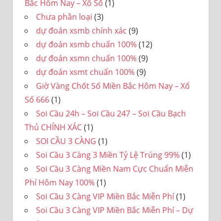
Bắc Hôm Nay – Xổ Số
(1)
Chưa phân loại
(3)
dự đoán xsmb chính xác
(9)
dự đoán xsmb chuẩn 100%
(12)
dự đoán xsmn chuẩn 100%
(9)
dự đoán xsmt chuẩn 100%
(9)
Giờ Vàng Chốt Số Miền Bắc Hôm Nay – Xổ
Số 666
(1)
Soi Cầu 24h – Soi Cầu 247 – Soi Cầu Bạch
Thủ CHÍNH XÁC
(1)
SOI CẦU 3 CÀNG
(1)
Soi Cầu 3 Càng 3 Miền Tỷ Lệ Trúng 99%
(1)
Soi Cầu 3 Càng Miền Nam Cực Chuẩn Miễn
Phí Hôm Nay 100%
(1)
Soi Cầu 3 Càng VIP Miền Bắc Miễn Phí
(1)
Soi Cầu 3 Càng VIP Miền Bắc Miễn Phí – Dự