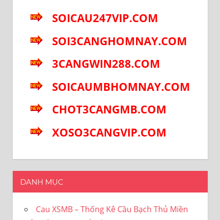
SOICAU247VIP.COM
SOI3CANGHOMNAY.COM
3CANGWIN288.COM
SOICAUMBHOMNAY.COM
CHOT3CANGMB.COM
XOSO3CANGVIP.COM
DANH MỤC
Cau XSMB – Thống Kê Cầu Bạch Thủ Miền