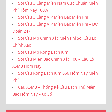
Soi Cầu 3 Càng Miền Nam Cực Chuẩn Miễn
Phí Hôm Nay 100%
Soi Cầu 3 Càng VIP Miền Bắc Miễn Phí
Soi Cầu 3 Càng VIP Miền Bắc Miễn Phí – Dự
Đoán 247
Soi Cầu Mb Chính Xác Miễn Phí Soi Cầu Lô
Chính Xác
Soi Cau Mb Rong Bach Kim
Soi Cầu Miền Bắc Chính Xác 100 – Cầu Lô
XSMB Hôm Nay
Soi Cầu Rồng Bạch Kim 666 Hôm Nay Miễn
Phí
Cau XSMB – Thống Kê Cầu Bạch Thủ Miền
Bắc Hôm Nay – Xổ Số