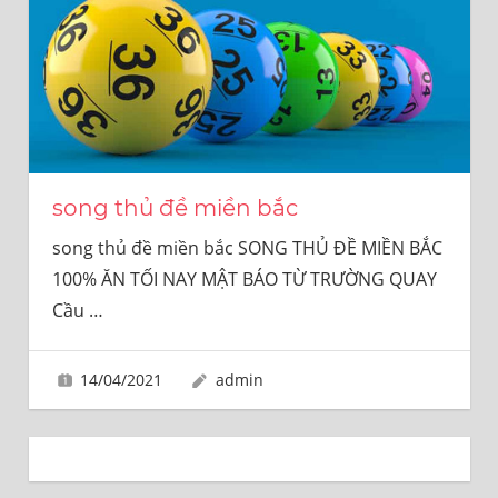
SỐ
UY
TÍN
100%
song thủ đề miền bắc
song thủ đề miền bắc SONG THỦ ĐỀ MIỀN BẮC
100% ĂN TỐI NAY MẬT BÁO TỪ TRƯỜNG QUAY
Cầu
…
14/04/2021
admin