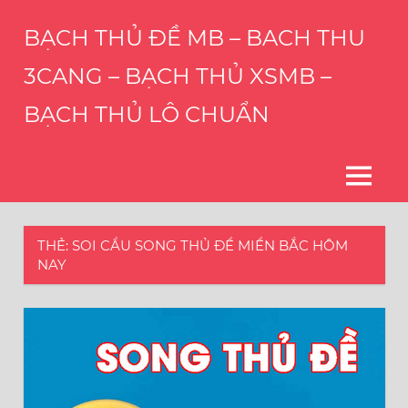
Skip
BẠCH THỦ ĐỀ MB – BACH THU
to
content
3CANG – BẠCH THỦ XSMB –
BẠCH THỦ LÔ CHUẨN
THÀNH
CÔNG
CỦA
MENU
BẠN
LÀ
HẠNH
THẺ:
SOI CẦU SONG THỦ ĐỀ MIỀN BẮC HÔM
PHÚC
NAY
CỦA
CHÚNG
TÔI
–
DỊCH
VỤ
CHỐT