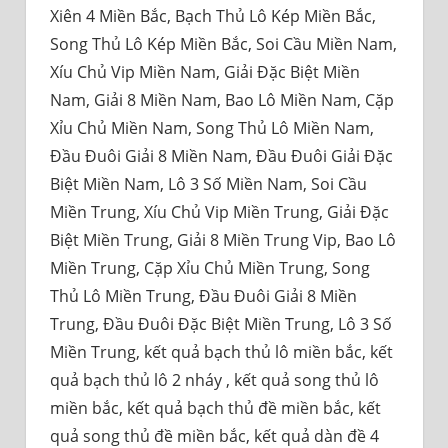
Xiên 4 Miền Bắc, Bạch Thủ Lô Kép Miền Bắc,
Song Thủ Lô Kép Miền Bắc, Soi Cầu Miền Nam,
Xíu Chủ Vip Miền Nam, Giải Đặc Biệt Miền
Nam, Giải 8 Miền Nam, Bao Lô Miền Nam, Cặp
Xỉu Chủ Miền Nam, Song Thủ Lô Miền Nam,
Đầu Đuôi Giải 8 Miền Nam, Đầu Đuôi Giải Đặc
Biệt Miền Nam, Lô 3 Số Miền Nam, Soi Cầu
Miền Trung, Xíu Chủ Vip Miền Trung, Giải Đặc
Biệt Miền Trung, Giải 8 Miền Trung Vip, Bao Lô
Miền Trung, Cặp Xỉu Chủ Miền Trung, Song
Thủ Lô Miền Trung, Đầu Đuôi Giải 8 Miền
Trung, Đầu Đuôi Đặc Biệt Miền Trung, Lô 3 Số
Miền Trung, kết quả bạch thủ lô miền bắc, kết
quả bạch thủ lô 2 nháy , kết quả song thủ lô
miền bắc, kết quả bạch thủ đề miền bắc, kết
quả song thủ đề miền bắc, kết quả dàn đề 4