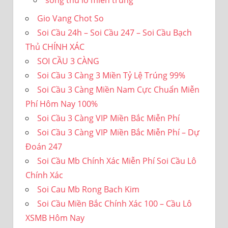
song thủ lô miền trung
Gio Vang Chot So
Soi Cầu 24h – Soi Cầu 247 – Soi Cầu Bạch
Thủ CHÍNH XÁC
SOI CẦU 3 CÀNG
Soi Cầu 3 Càng 3 Miền Tỷ Lệ Trúng 99%
Soi Cầu 3 Càng Miền Nam Cực Chuẩn Miễn
Phí Hôm Nay 100%
Soi Cầu 3 Càng VIP Miền Bắc Miễn Phí
Soi Cầu 3 Càng VIP Miền Bắc Miễn Phí – Dự
Đoán 247
Soi Cầu Mb Chính Xác Miễn Phí Soi Cầu Lô
Chính Xác
Soi Cau Mb Rong Bach Kim
Soi Cầu Miền Bắc Chính Xác 100 – Cầu Lô
XSMB Hôm Nay