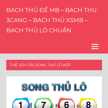
Skip
BẠCH THỦ ĐỀ MB – BACH THU
to
content
3CANG – BẠCH THỦ XSMB –
BẠCH THỦ LÔ CHUẨN
THÀNH
CÔNG
CỦA
MENU
BẠN
LÀ
HẠNH
THẺ:
SOI CẦU SONG THỦ LÔ KÉP
PHÚC
CỦA
CHÚNG
TÔI
–
DỊCH
VỤ
CHỐT