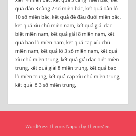
quả dàn 3 càng 2 số miền bắc, kết quả dàn lô
10 số miền bắc, kết quả đề đầu đuôi miền bắc,
kết quả xỉu chủ miền nam, kết quả giải đặc
biệt miền nam, kết quả giải 8 miền nam, kết
quả bao lô miền nam, kết quả cặp xỉu chủ
miền nam, kết quả lô 3 số miền nam, kết quả
xỉu chủ miền trung, kết quả giải đặc biệt miền
trung, kết quả giải 8 miền trung, kết quả bao
lô miền trung, kết quả cặp xỉu chủ miền trung,
kết quả lô 3 số miền trung,
WordPress Theme: Napoli by ThemeZee.