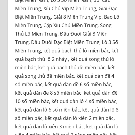
Miền Trung, Xíu Chủ Vip Miền Trung, Giải Đặc
Biệt Miền Trung, Giải 8 Miền Trung Vip, Bao Lô
Miền Trung, Cặp Xỉu Chủ Miền Trung, Song
Thủ Lô Miền Trung, Đầu Đuôi Giải 8 Miền
Trung, Đầu Đuôi Đặc Biệt Miền Trung, Lô 3 Số
Miền Trung, kết quả bạch thủ lô miền bắc, kết
quả bạch thủ lô 2 nháy , kết quả song thủ lô
miền bắc, kết quả bạch thủ đề miền bắc, kết
quả song thủ đề miền bắc, kết quả dàn đề 4
số miền bắc, kết quả dàn đề 6 số miền bắc,
kết quả dàn đề 8 số miền bắc, kết quả dàn đề
10 số miền bắc, kết quả dàn lô 4 số miền bắc,
kết quả dàn lô 6 số miền bắc, kết quả dàn lô 8
số miền bắc, kết quả dàn lô xiên 2 miền bắc,
kết quả dàn lô xiên 3 miền bắc, kết quả dàn lô
xiên 4 miền bắc, kết quả 3 càng miền bắc, kết