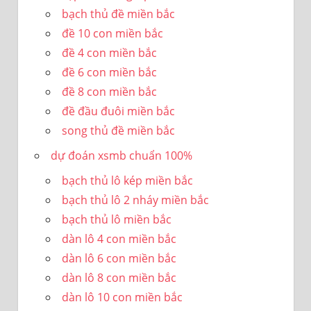
bạch thủ đề miền bắc
đề 10 con miền bắc
đề 4 con miền bắc
đề 6 con miền bắc
đề 8 con miền bắc
đề đầu đuôi miền bắc
song thủ đề miền bắc
dự đoán xsmb chuẩn 100%
bạch thủ lô kép miền bắc
bạch thủ lô 2 nháy miền bắc
bạch thủ lô miền bắc
dàn lô 4 con miền bắc
dàn lô 6 con miền bắc
dàn lô 8 con miền bắc
dàn lô 10 con miền bắc