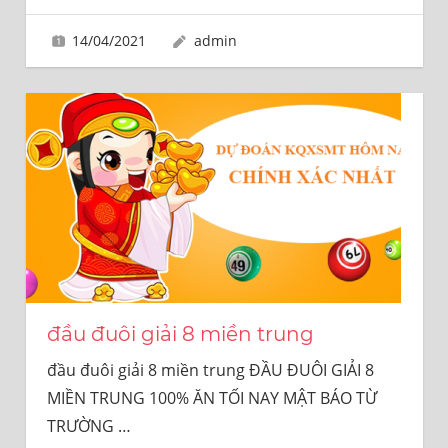
14/04/2021
admin
đầu đuôi giải 8 miền trung
đầu đuôi giải 8 miền trung ĐẦU ĐUÔI GIẢI 8
MIỀN TRUNG 100% ĂN TỐI NAY MẬT BÁO TỪ
TRƯỜNG
…