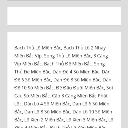
Bạch Thủ Lô Miền Bắc, Bạch Thủ Lô 2 Nháy
Miền Bắc Vip, Song Thủ Lô Miền Bắc, 3 Càng
Víp Miền Bắc, Bạch Thủ Đề Miền Bắc, Song
Thủ Đề Miền Bắc, Dàn Đề 4 Số Miền Bắc, Dàn
Đề 6 Số Miền Bắc, Dàn Đề 8 Số Miền Bắc, Dàn
Đề 10 Số Miền Bắc, Đề Đầu Đuôi Miền Bắc, Soi
Cầu Số Miền Bắc, Cặp 3 Càng Miền Bắc Phát
Lộc, Dàn Lô 4 Số Miền Bắc, Dàn Lô 6 Số Miền
Bắc, Dàn Lô 8 Số Miền Bắc, Dàn Lô 10 Số Miền
Bắc, Lô Xiên 2 Miền Bắc, Lô Xiên 3 Miền Bắc, Lô
Xiên 4 Miền Bắc, Bạch Thủ Lô Kép Miền Bắc,