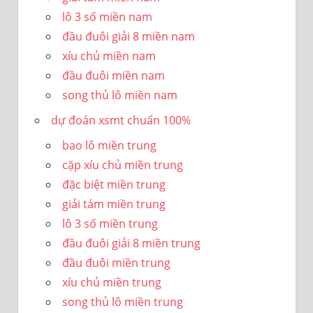
lô 3 số miền nam
đầu đuôi giải 8 miền nam
xíu chủ miền nam
đầu đuôi miền nam
song thủ lô miền nam
dự đoán xsmt chuẩn 100%
bao lô miền trung
cặp xíu chủ miền trung
đặc biệt miền trung
giải tám miền trung
lô 3 số miền trung
đầu đuôi giải 8 miền trung
đầu đuôi miền trung
xíu chủ miền trung
song thủ lô miền trung