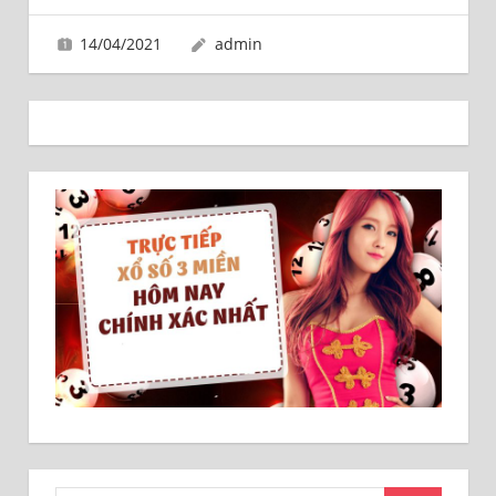
14/04/2021
admin