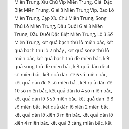
Miền Trung, Xíu Chủ Vip Miền Trung, Giải Đặc
Biệt Miền Trung, Giải 8 Miền Trung Vip, Bao Lô
Miền Trung, Cặp Xỉu Chủ Miền Trung, Song
Thủ Lô Miền Trung, Đầu Đuôi Giải 8 Miền
Trung, Đầu Đuôi Đặc Biệt Miền Trung, Lô 3 Số
Miền Trung, kết quả bạch thủ lô miền bắc, kết
quả bạch thủ lô 2 nháy , kết quả song thủ lô
miền bắc, kết quả bạch thủ đề miền bắc, kết
quả song thủ đề miền bắc, kết quả dàn đề 4
số miền bắc, kết quả dàn đề 6 số miền bắc,
kết quả dàn đề 8 số miền bắc, kết quả dàn đề
10 số miền bắc, kết quả dàn lô 4 số miền bắc,
kết quả dàn lô 6 số miền bắc, kết quả dàn lô 8
số miền bắc, kết quả dàn lô xiên 2 miền bắc,
kết quả dàn lô xiên 3 miền bắc, kết quả dàn lô
xiên 4 miền bắc, kết quả 3 càng miền bắc, kết