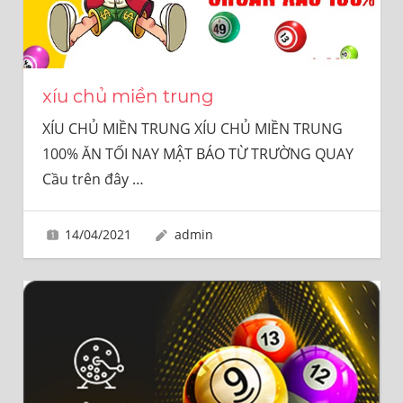
SỐ
UY
TÍN
100%
xíu chủ miền trung
XÍU CHỦ MIỀN TRUNG XÍU CHỦ MIỀN TRUNG
100% ĂN TỐI NAY MẬT BÁO TỪ TRƯỜNG QUAY
Cầu trên đây
…
14/04/2021
admin