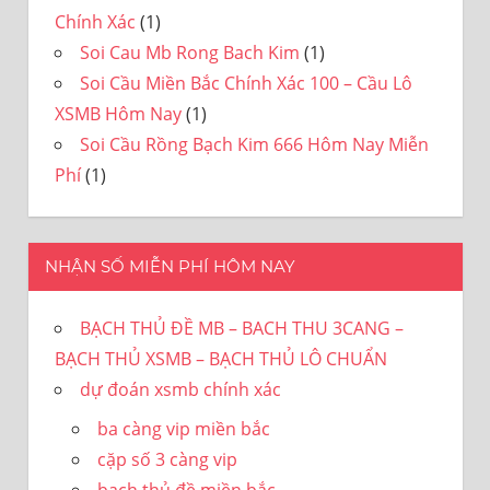
Chính Xác
(1)
Soi Cau Mb Rong Bach Kim
(1)
Soi Cầu Miền Bắc Chính Xác 100 – Cầu Lô
XSMB Hôm Nay
(1)
Soi Cầu Rồng Bạch Kim 666 Hôm Nay Miễn
Phí
(1)
NHẬN SỐ MIỄN PHÍ HÔM NAY
BẠCH THỦ ĐỀ MB – BACH THU 3CANG –
BẠCH THỦ XSMB – BẠCH THỦ LÔ CHUẨN
dự đoán xsmb chính xác
ba càng vip miền bắc
cặp số 3 càng vip
bạch thủ đề miền bắc