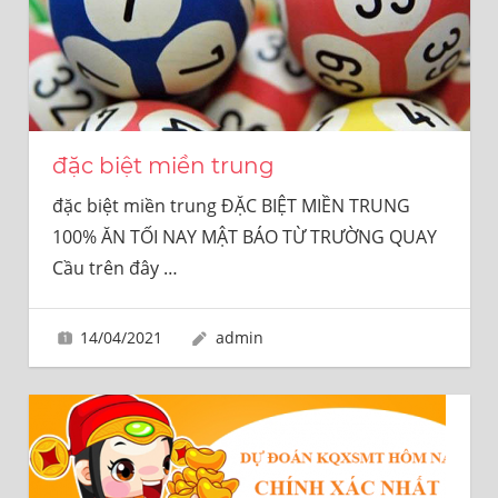
đặc biệt miền trung
đặc biệt miền trung ĐẶC BIỆT MIỀN TRUNG
100% ĂN TỐI NAY MẬT BÁO TỪ TRƯỜNG QUAY
Cầu trên đây
…
14/04/2021
admin