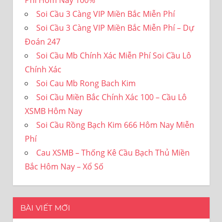
Soi Cầu 3 Càng VIP Miền Bắc Miễn Phí
Soi Cầu 3 Càng VIP Miền Bắc Miễn Phí – Dự
Đoán 247
Soi Cầu Mb Chính Xác Miễn Phí Soi Cầu Lô
Chính Xác
Soi Cau Mb Rong Bach Kim
Soi Cầu Miền Bắc Chính Xác 100 – Cầu Lô
XSMB Hôm Nay
Soi Cầu Rồng Bạch Kim 666 Hôm Nay Miễn
Phí
Cau XSMB – Thống Kê Cầu Bạch Thủ Miền
Bắc Hôm Nay – Xổ Số
BÀI VIẾT MỚI