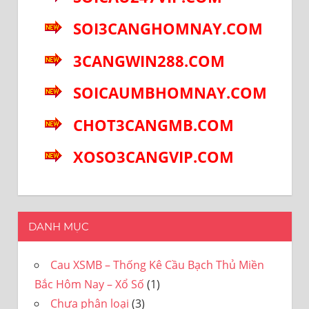
SOI3CANGHOMNAY.COM
3CANGWIN288.COM
SOICAUMBHOMNAY.COM
CHOT3CANGMB.COM
XOSO3CANGVIP.COM
DANH MỤC
Cau XSMB – Thống Kê Cầu Bạch Thủ Miền
Bắc Hôm Nay – Xổ Số
(1)
Chưa phân loại
(3)