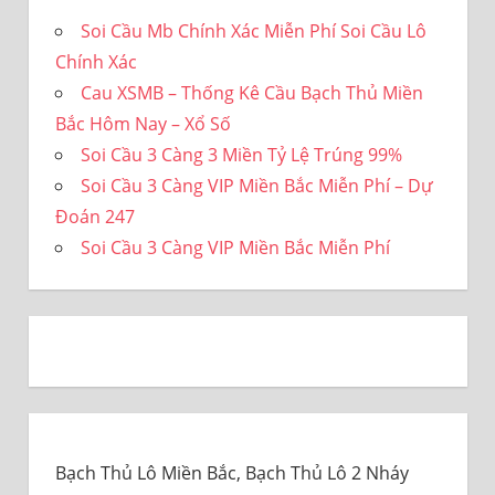
Soi Cầu Mb Chính Xác Miễn Phí Soi Cầu Lô
Chính Xác
Cau XSMB – Thống Kê Cầu Bạch Thủ Miền
Bắc Hôm Nay – Xổ Số
Soi Cầu 3 Càng 3 Miền Tỷ Lệ Trúng 99%
Soi Cầu 3 Càng VIP Miền Bắc Miễn Phí – Dự
Đoán 247
Soi Cầu 3 Càng VIP Miền Bắc Miễn Phí
Bạch Thủ Lô Miền Bắc, Bạch Thủ Lô 2 Nháy