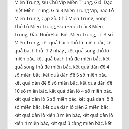
Miền Trung, Xíu Chủ Vip Miền Trung, Giải Đặc
Biệt Miền Trung, Giải 8 Miền Trung Vip, Bao Lô
Miền Trung, Cặp Xỉu Chủ Miền Trung, Song
Thủ Lô Miền Trung, Đầu Đuôi Giải 8 Miền
Trung, Đầu Đuôi Đặc Biệt Miền Trung, Lô 3 Số
Miền Trung, kết quả bạch thủ lô miền bắc, kết
quả bạch thủ lô 2 nháy , kết quả song thủ lô
miền bắc, kết quả bạch thủ đề miền bắc, kết
quả song thủ đề miền bắc, kết quả dàn đề 4
số miền bắc, kết quả dàn đề 6 số miền bắc,
kết quả dàn đề 8 số miền bắc, kết quả dàn đề
10 số miền bắc, kết quả dàn lô 4 số miền bắc,
kết quả dàn lô 6 số miền bắc, kết quả dàn lô 8
số miền bắc, kết quả dàn lô xiên 2 miền bắc,
kết quả dàn lô xiên 3 miền bắc, kết quả dàn lô
xiên 4 miền bắc, kết quả 3 càng miền bắc, kết