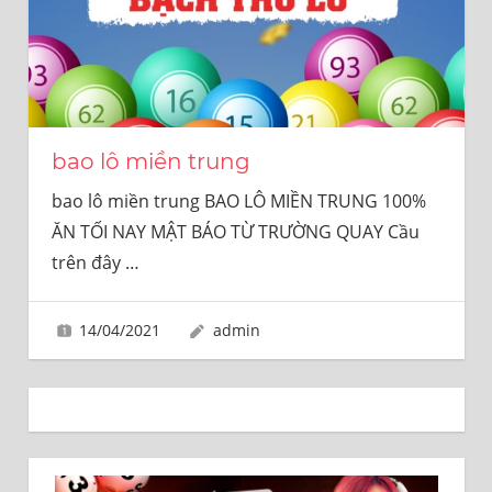
bao lô miền trung
bao lô miền trung BAO LÔ MIỀN TRUNG 100%
ĂN TỐI NAY MẬT BÁO TỪ TRƯỜNG QUAY Cầu
trên đây
…
14/04/2021
admin