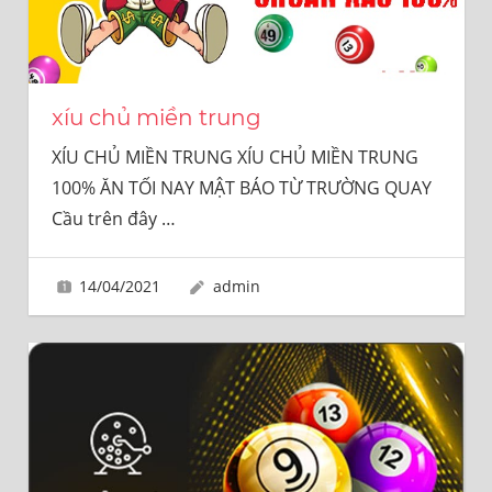
SỐ
UY
TÍN
100%
xíu chủ miền trung
XÍU CHỦ MIỀN TRUNG XÍU CHỦ MIỀN TRUNG
100% ĂN TỐI NAY MẬT BÁO TỪ TRƯỜNG QUAY
Cầu trên đây
…
14/04/2021
admin