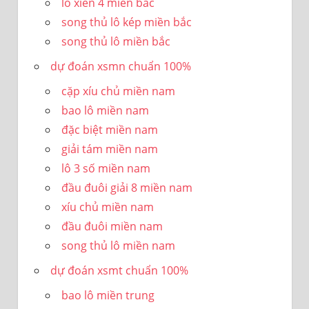
lô xiên 4 miền bắc
song thủ lô kép miền bắc
song thủ lô miền bắc
dự đoán xsmn chuẩn 100%
cặp xíu chủ miền nam
bao lô miền nam
đặc biệt miền nam
giải tám miền nam
lô 3 số miền nam
đầu đuôi giải 8 miền nam
xíu chủ miền nam
đầu đuôi miền nam
song thủ lô miền nam
dự đoán xsmt chuẩn 100%
bao lô miền trung