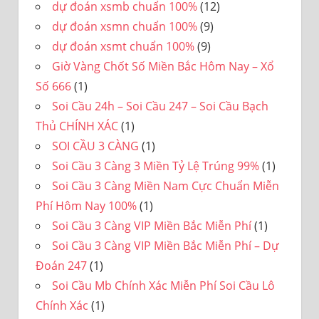
dự đoán xsmb chuẩn 100%
(12)
dự đoán xsmn chuẩn 100%
(9)
dự đoán xsmt chuẩn 100%
(9)
Giờ Vàng Chốt Số Miền Bắc Hôm Nay – Xổ
Số 666
(1)
Soi Cầu 24h – Soi Cầu 247 – Soi Cầu Bạch
Thủ CHÍNH XÁC
(1)
SOI CẦU 3 CÀNG
(1)
Soi Cầu 3 Càng 3 Miền Tỷ Lệ Trúng 99%
(1)
Soi Cầu 3 Càng Miền Nam Cực Chuẩn Miễn
Phí Hôm Nay 100%
(1)
Soi Cầu 3 Càng VIP Miền Bắc Miễn Phí
(1)
Soi Cầu 3 Càng VIP Miền Bắc Miễn Phí – Dự
Đoán 247
(1)
Soi Cầu Mb Chính Xác Miễn Phí Soi Cầu Lô
Chính Xác
(1)