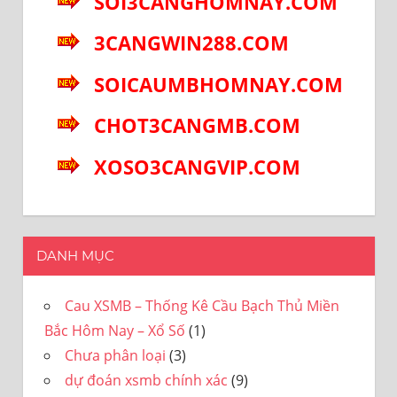
SOI3CANGHOMNAY.COM
3CANGWIN288.COM
SOICAUMBHOMNAY.COM
CHOT3CANGMB.COM
XOSO3CANGVIP.COM
DANH MỤC
Cau XSMB – Thống Kê Cầu Bạch Thủ Miền
Bắc Hôm Nay – Xổ Số
(1)
Chưa phân loại
(3)
dự đoán xsmb chính xác
(9)