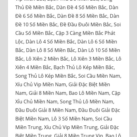
Thủ Đề Miền Bắc, Dàn Đề 4 Số Miền Bắc, Dàn
Đề 6 Số Miền Bắc, Dàn Đề 8 Số Miền Bắc, Dàn
Đề 10 Số Miền Bắc, Đề Đầu Đuôi Miền Bắc, Soi
Cầu Số Miền Bắc, Cặp 3 Càng Miền Bắc Phát
Lộc, Dàn Lô 4 Số Miền Bắc, Dàn Lô 6 Số Miền
Bắc, Dàn Lô 8 Số Miền Bắc, Dàn Lô 10 Số Miền
Bắc, Lô Xiên 2 Miền Bắc, Lô Xiên 3 Miền Bắc, Lô
Xiên 4 Miền Bắc, Bạch Thủ Lô Kép Miền Bắc,
Song Thủ Lô Kép Miền Bắc, Soi Cầu Miền Nam,
Xíu Chủ Vip Miền Nam, Giải Đặc Biệt Miền
Nam, Giải 8 Miền Nam, Bao Lô Miền Nam, Cặp
Xỉu Chủ Miền Nam, Song Thủ Lô Miền Nam,
Đầu Đuôi Giải 8 Miền Nam, Đầu Đuôi Giải Đặc
Biệt Miền Nam, Lô 3 Số Miền Nam, Soi Cầu
Miền Trung, Xíu Chủ Vip Miền Trung, Giải Đặc
Biệt Miền Trung, Giải 8 Miền Trung Vip, Bao Lô