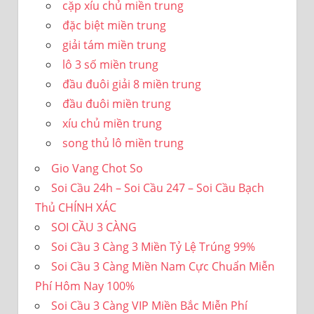
cặp xíu chủ miền trung
đặc biệt miền trung
giải tám miền trung
lô 3 số miền trung
đầu đuôi giải 8 miền trung
đầu đuôi miền trung
xíu chủ miền trung
song thủ lô miền trung
Gio Vang Chot So
Soi Cầu 24h – Soi Cầu 247 – Soi Cầu Bạch
Thủ CHÍNH XÁC
SOI CẦU 3 CÀNG
Soi Cầu 3 Càng 3 Miền Tỷ Lệ Trúng 99%
Soi Cầu 3 Càng Miền Nam Cực Chuẩn Miễn
Phí Hôm Nay 100%
Soi Cầu 3 Càng VIP Miền Bắc Miễn Phí