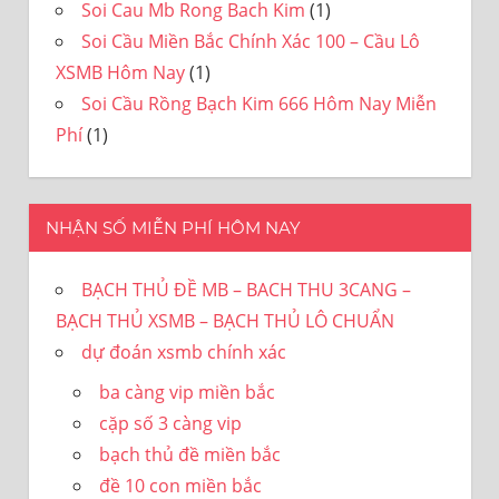
Soi Cau Mb Rong Bach Kim
(1)
Soi Cầu Miền Bắc Chính Xác 100 – Cầu Lô
XSMB Hôm Nay
(1)
Soi Cầu Rồng Bạch Kim 666 Hôm Nay Miễn
Phí
(1)
NHẬN SỐ MIỄN PHÍ HÔM NAY
BẠCH THỦ ĐỀ MB – BACH THU 3CANG –
BẠCH THỦ XSMB – BẠCH THỦ LÔ CHUẨN
dự đoán xsmb chính xác
ba càng vip miền bắc
cặp số 3 càng vip
bạch thủ đề miền bắc
đề 10 con miền bắc