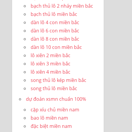
bạch thủ lô 2 nháy miền bắc
bạch thủ lô miền bắc
dàn lô 4 con miền bắc
dàn lô 6 con miền bắc
dàn lô 8 con miền bắc
dàn lô 10 con miền bắc
lô xiên 2 miền bắc
lô xiên 3 miền bắc
lô xiên 4 miền bắc
song thủ lô kép miền bắc
song thủ lô miền bắc
dự đoán xsmn chuẩn 100%
cặp xíu chủ miền nam
bao lô miền nam
đặc biệt miền nam