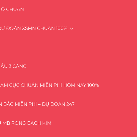
 LÔ CHUẨN
DỰ ĐOÁN XSMN CHUẨN 100%
CẦU 3 CÀNG
NAM CỰC CHUẨN MIỄN PHÍ HÔM NAY 100%
N BẮC MIỄN PHÍ – DỰ ĐOÁN 247
U MB RONG BACH KIM