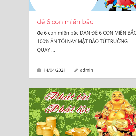
100%
đề 6 con miền bắc
đề 6 con miền bắc DÀN ĐỀ 6 CON MIỀN BẮ
100% ĂN TỐI NAY MẬT BÁO TỪ TRƯỜNG
QUAY
…
14/04/2021
admin