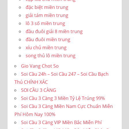
đặc biệt miền trung
giải tám miền trung
lô 3 số miền trung
đầu đuôi giải 8 miền trung
đầu đuôi miền trung
xíu chủ miền trung
song thủ lô miền trung
Gio Vang Chot So
Soi Cầu 24h – Soi Cầu 247 – Soi Cầu Bạch
Thủ CHÍNH XÁC
SOI CẦU 3 CÀNG
Soi Cầu 3 Càng 3 Miền Tỷ Lệ Trúng 99%
Soi Cầu 3 Càng Miền Nam Cực Chuẩn Miễn
Phí Hôm Nay 100%
Soi Cầu 3 Càng VIP Miền Bắc Miễn Phí