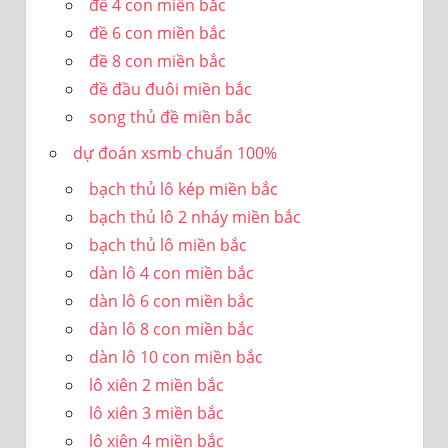
đề 4 con miền bắc
đề 6 con miền bắc
đề 8 con miền bắc
đề đầu đuôi miền bắc
song thủ đề miền bắc
dự đoán xsmb chuẩn 100%
bạch thủ lô kép miền bắc
bạch thủ lô 2 nháy miền bắc
bạch thủ lô miền bắc
dàn lô 4 con miền bắc
dàn lô 6 con miền bắc
dàn lô 8 con miền bắc
dàn lô 10 con miền bắc
lô xiên 2 miền bắc
lô xiên 3 miền bắc
lô xiên 4 miền bắc