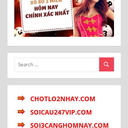
Search
Search
for:
CHOTLO2NHAY.COM
SOICAU247VIP.COM
SOI3CANGHOMNAY.COM