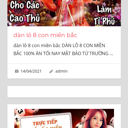
SỐ
UY
TÍN
100%
dàn lô 8 con miền bắc
dàn lô 8 con miền bắc DÀN LÔ 8 CON MIỀN
BẮC 100% ĂN TỐI NAY MẬT BÁO TỪ TRƯỜNG
…
14/04/2021
admin