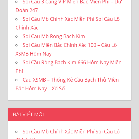
Soi Cầu 3 Càng VIP Miền Bắc Miễn Phí – Dự
Đoán 247
Soi Cầu Mb Chính Xác Miễn Phí Soi Cầu Lô
Chính Xác
Soi Cau Mb Rong Bach Kim
Soi Cầu Miền Bắc Chính Xác 100 – Cầu Lô
XSMB Hôm Nay
Soi Cầu Rồng Bạch Kim 666 Hôm Nay Miễn
Phí
Cau XSMB – Thống Kê Cầu Bạch Thủ Miền
Bắc Hôm Nay – Xổ Số
BÀI VIẾT MỚI
Soi Cầu Mb Chính Xác Miễn Phí Soi Cầu Lô