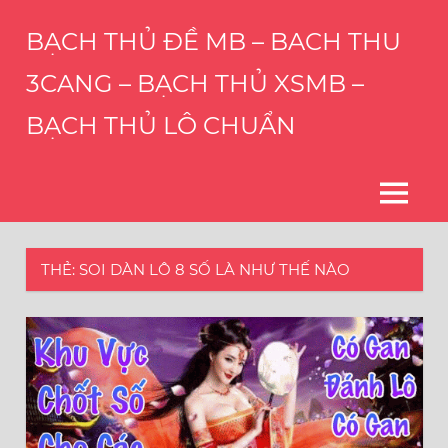
Skip
BẠCH THỦ ĐỀ MB – BACH THU
to
content
3CANG – BẠCH THỦ XSMB –
BẠCH THỦ LÔ CHUẨN
THÀNH
CÔNG
CỦA
MENU
BẠN
LÀ
HẠNH
THẺ:
SOI DÀN LÔ 8 SỐ LÀ NHƯ THẾ NÀO
PHÚC
CỦA
CHÚNG
TÔI
–
DỊCH
VỤ
CHỐT