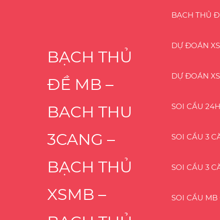
Skip
BẠCH THỦ Đ
to
content
DỰ ĐOÁN XS
BẠCH THỦ
DỰ ĐOÁN XS
ĐỀ MB –
SOI CẦU 24H
BACH THU
3CANG –
SOI CẦU 3 C
BẠCH THỦ
SOI CẦU 3 C
XSMB –
SOI CẦU MB 