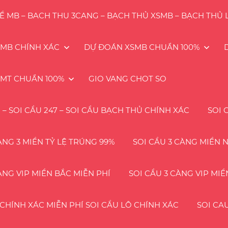
Ề MB – BACH THU 3CANG – BẠCH THỦ XSMB – BẠCH THỦ
MB CHÍNH XÁC
DỰ ĐOÁN XSMB CHUẨN 100%
MT CHUẨN 100%
GIO VANG CHOT SO
 – SOI CẦU 247 – SOI CẦU BẠCH THỦ CHÍNH XÁC
SOI 
ÀNG 3 MIỀN TỶ LỆ TRÚNG 99%
SOI CẦU 3 CÀNG MIỀN 
ÀNG VIP MIỀN BẮC MIỄN PHÍ
SOI CẦU 3 CÀNG VIP MIỀ
CHÍNH XÁC MIỄN PHÍ SOI CẦU LÔ CHÍNH XÁC
SOI CA