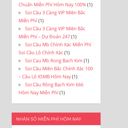
Chuẩn Miễn Phí Hôm Nay 100%
(1)
Soi Cầu 3 Càng VIP Miền Bắc
Miễn Phí
(1)
Soi Cầu 3 Càng VIP Miền Bắc
Miễn Phí – Dự Đoán 247
(1)
Soi Cầu Mb Chính Xác Miễn Phí
Soi Cầu Lô Chính Xác
(1)
Soi Cau Mb Rong Bach Kim
(1)
Soi Cầu Miền Bắc Chính Xác 100
– Cầu Lô XSMB Hôm Nay
(1)
Soi Cầu Rồng Bạch Kim 666
Hôm Nay Miễn Phí
(1)
NHẬN SỐ MIỄN PHÍ HÔM NAY