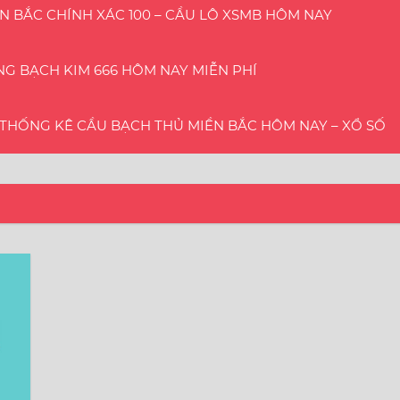
ỀN BẮC CHÍNH XÁC 100 – CẦU LÔ XSMB HÔM NAY
NG BẠCH KIM 666 HÔM NAY MIỄN PHÍ
 THỐNG KÊ CẦU BẠCH THỦ MIỀN BẮC HÔM NAY – XỔ SỐ