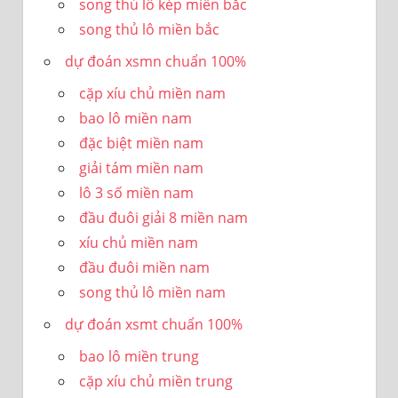
song thủ lô kép miền bắc
song thủ lô miền bắc
dự đoán xsmn chuẩn 100%
cặp xíu chủ miền nam
bao lô miền nam
đặc biệt miền nam
giải tám miền nam
lô 3 số miền nam
đầu đuôi giải 8 miền nam
xíu chủ miền nam
đầu đuôi miền nam
song thủ lô miền nam
dự đoán xsmt chuẩn 100%
bao lô miền trung
cặp xíu chủ miền trung