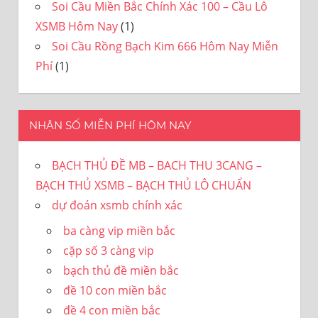
Soi Cầu Miền Bắc Chính Xác 100 – Cầu Lô
XSMB Hôm Nay
(1)
Soi Cầu Rồng Bạch Kim 666 Hôm Nay Miễn
Phí
(1)
NHẬN SỐ MIỄN PHÍ HÔM NAY
BẠCH THỦ ĐỀ MB – BACH THU 3CANG –
BẠCH THỦ XSMB – BẠCH THỦ LÔ CHUẨN
dự đoán xsmb chính xác
ba càng vip miền bắc
cặp số 3 càng vip
bạch thủ đề miền bắc
đề 10 con miền bắc
đề 4 con miền bắc