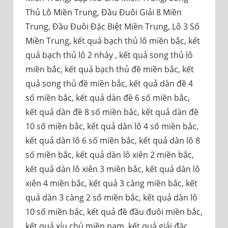
Thủ Lô Miền Trung, Đầu Đuôi Giải 8 Miền
Trung, Đầu Đuôi Đặc Biệt Miền Trung, Lô 3 Số
Miền Trung, kết quả bạch thủ lô miền bắc, kết
quả bạch thủ lô 2 nháy , kết quả song thủ lô
miền bắc, kết quả bạch thủ đề miền bắc, kết
quả song thủ đề miền bắc, kết quả dàn đề 4
số miền bắc, kết quả dàn đề 6 số miền bắc,
kết quả dàn đề 8 số miền bắc, kết quả dàn đề
10 số miền bắc, kết quả dàn lô 4 số miền bắc,
kết quả dàn lô 6 số miền bắc, kết quả dàn lô 8
số miền bắc, kết quả dàn lô xiên 2 miền bắc,
kết quả dàn lô xiên 3 miền bắc, kết quả dàn lô
xiên 4 miền bắc, kết quả 3 càng miền bắc, kết
quả dàn 3 càng 2 số miền bắc, kết quả dàn lô
10 số miền bắc, kết quả đề đầu đuôi miền bắc,
kết quả xỉu chủ miền nam, kết quả giải đặc