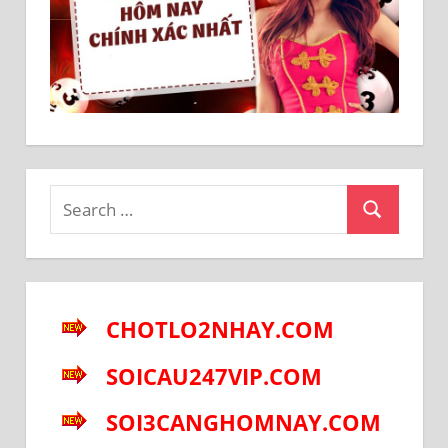
Search
Search
for:
CHOTLO2NHAY.COM
SOICAU247VIP.COM
SOI3CANGHOMNAY.COM