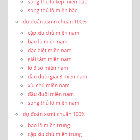
song thủ lô kép miền bắc
song thủ lô miền bắc
dự đoán xsmn chuẩn 100%
cặp xíu chủ miền nam
bao lô miền nam
đặc biệt miền nam
giải tám miền nam
lô 3 số miền nam
đầu đuôi giải 8 miền nam
xíu chủ miền nam
đầu đuôi miền nam
song thủ lô miền nam
dự đoán xsmt chuẩn 100%
bao lô miền trung
cặp xíu chủ miền trung