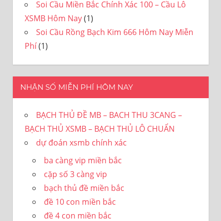
Soi Cầu Miền Bắc Chính Xác 100 – Cầu Lô
XSMB Hôm Nay
(1)
Soi Cầu Rồng Bạch Kim 666 Hôm Nay Miễn
Phí
(1)
NHẬN SỐ MIỄN PHÍ HÔM NAY
BẠCH THỦ ĐỀ MB – BACH THU 3CANG –
BẠCH THỦ XSMB – BẠCH THỦ LÔ CHUẨN
dự đoán xsmb chính xác
ba càng vip miền bắc
cặp số 3 càng vip
bạch thủ đề miền bắc
đề 10 con miền bắc
đề 4 con miền bắc