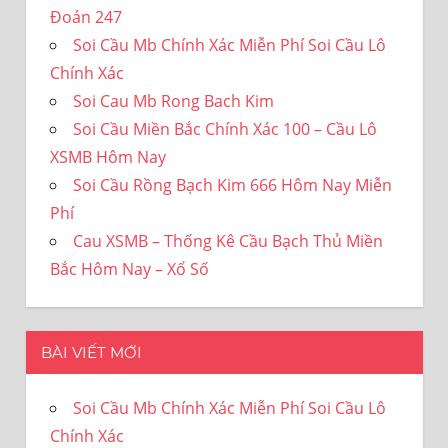
Đoán 247
Soi Cầu Mb Chính Xác Miễn Phí Soi Cầu Lô
Chính Xác
Soi Cau Mb Rong Bach Kim
Soi Cầu Miền Bắc Chính Xác 100 – Cầu Lô
XSMB Hôm Nay
Soi Cầu Rồng Bạch Kim 666 Hôm Nay Miễn
Phí
Cau XSMB – Thống Kê Cầu Bạch Thủ Miền
Bắc Hôm Nay – Xổ Số
BÀI VIẾT MỚI
Soi Cầu Mb Chính Xác Miễn Phí Soi Cầu Lô
Chính Xác