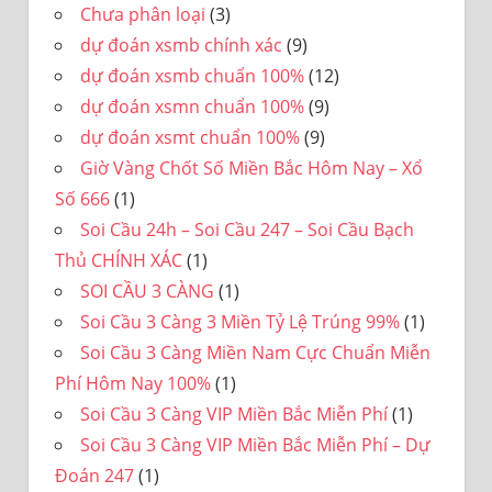
Chưa phân loại
(3)
dự đoán xsmb chính xác
(9)
dự đoán xsmb chuẩn 100%
(12)
dự đoán xsmn chuẩn 100%
(9)
dự đoán xsmt chuẩn 100%
(9)
Giờ Vàng Chốt Số Miền Bắc Hôm Nay – Xổ
Số 666
(1)
Soi Cầu 24h – Soi Cầu 247 – Soi Cầu Bạch
Thủ CHÍNH XÁC
(1)
SOI CẦU 3 CÀNG
(1)
Soi Cầu 3 Càng 3 Miền Tỷ Lệ Trúng 99%
(1)
Soi Cầu 3 Càng Miền Nam Cực Chuẩn Miễn
Phí Hôm Nay 100%
(1)
Soi Cầu 3 Càng VIP Miền Bắc Miễn Phí
(1)
Soi Cầu 3 Càng VIP Miền Bắc Miễn Phí – Dự
Đoán 247
(1)