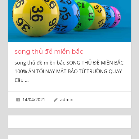
SỐ
UY
TÍN
100%
song thủ đề miền bắc
song thủ đề miền bắc SONG THỦ ĐỀ MIỀN BẮC
100% ĂN TỐI NAY MẬT BÁO TỪ TRƯỜNG QUAY
Cầu
…
14/04/2021
admin