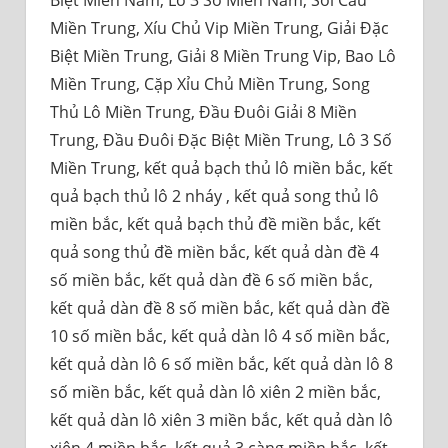
Miền Trung, Xíu Chủ Vip Miền Trung, Giải Đặc
Biệt Miền Trung, Giải 8 Miền Trung Vip, Bao Lô
Miền Trung, Cặp Xỉu Chủ Miền Trung, Song
Thủ Lô Miền Trung, Đầu Đuôi Giải 8 Miền
Trung, Đầu Đuôi Đặc Biệt Miền Trung, Lô 3 Số
Miền Trung, kết quả bạch thủ lô miền bắc, kết
quả bạch thủ lô 2 nháy , kết quả song thủ lô
miền bắc, kết quả bạch thủ đề miền bắc, kết
quả song thủ đề miền bắc, kết quả dàn đề 4
số miền bắc, kết quả dàn đề 6 số miền bắc,
kết quả dàn đề 8 số miền bắc, kết quả dàn đề
10 số miền bắc, kết quả dàn lô 4 số miền bắc,
kết quả dàn lô 6 số miền bắc, kết quả dàn lô 8
số miền bắc, kết quả dàn lô xiên 2 miền bắc,
kết quả dàn lô xiên 3 miền bắc, kết quả dàn lô
xiên 4 miền bắc, kết quả 3 càng miền bắc, kết