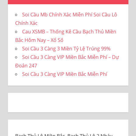
Soi Cầu Mb Chính Xác Miễn Phí Soi Cầu Lô
Chính Xác
Cau XSMB – Thống Kê Cầu Bạch Thủ Miền
Bắc Hôm Nay – Xổ Số
Soi Cầu 3 Càng 3 Miền Tỷ Lệ Trúng 99%
Soi Cầu 3 Càng VIP Miền Bắc Miễn Phí – Dự
Đoán 247
Soi Cầu 3 Càng VIP Miền Bắc Miễn Phí
Bạch Thủ Lô Miền Bắc, Bạch Thủ Lô 2 Nháy