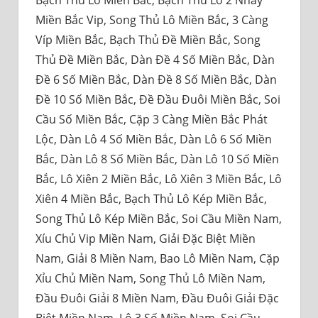
Miền Bắc Vip, Song Thủ Lô Miền Bắc, 3 Càng
Víp Miền Bắc, Bạch Thủ Đề Miền Bắc, Song
Thủ Đề Miền Bắc, Dàn Đề 4 Số Miền Bắc, Dàn
Đề 6 Số Miền Bắc, Dàn Đề 8 Số Miền Bắc, Dàn
Đề 10 Số Miền Bắc, Đề Đầu Đuôi Miền Bắc, Soi
Cầu Số Miền Bắc, Cặp 3 Càng Miền Bắc Phát
Lộc, Dàn Lô 4 Số Miền Bắc, Dàn Lô 6 Số Miền
Bắc, Dàn Lô 8 Số Miền Bắc, Dàn Lô 10 Số Miền
Bắc, Lô Xiên 2 Miền Bắc, Lô Xiên 3 Miền Bắc, Lô
Xiên 4 Miền Bắc, Bạch Thủ Lô Kép Miền Bắc,
Song Thủ Lô Kép Miền Bắc, Soi Cầu Miền Nam,
Xíu Chủ Vip Miền Nam, Giải Đặc Biệt Miền
Nam, Giải 8 Miền Nam, Bao Lô Miền Nam, Cặp
Xỉu Chủ Miền Nam, Song Thủ Lô Miền Nam,
Đầu Đuôi Giải 8 Miền Nam, Đầu Đuôi Giải Đặc
Biệt Miền Nam, Lô 3 Số Miền Nam, Soi Cầu