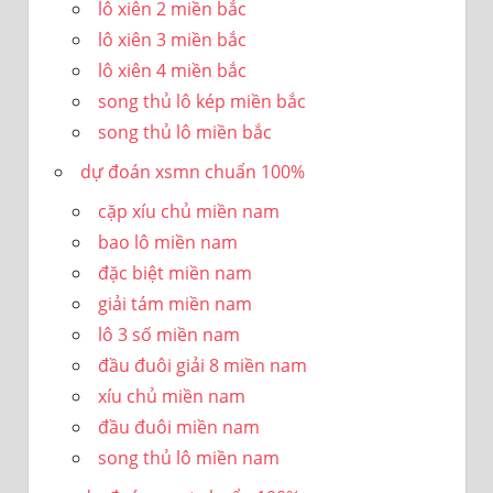
lô xiên 2 miền bắc
lô xiên 3 miền bắc
lô xiên 4 miền bắc
song thủ lô kép miền bắc
song thủ lô miền bắc
dự đoán xsmn chuẩn 100%
cặp xíu chủ miền nam
bao lô miền nam
đặc biệt miền nam
giải tám miền nam
lô 3 số miền nam
đầu đuôi giải 8 miền nam
xíu chủ miền nam
đầu đuôi miền nam
song thủ lô miền nam