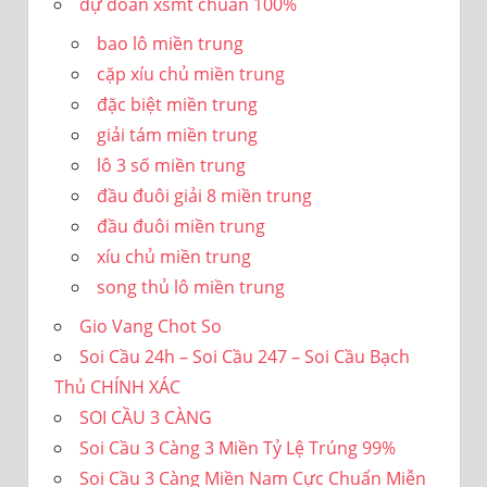
dự đoán xsmt chuẩn 100%
bao lô miền trung
cặp xíu chủ miền trung
đặc biệt miền trung
giải tám miền trung
lô 3 số miền trung
đầu đuôi giải 8 miền trung
đầu đuôi miền trung
xíu chủ miền trung
song thủ lô miền trung
Gio Vang Chot So
Soi Cầu 24h – Soi Cầu 247 – Soi Cầu Bạch
Thủ CHÍNH XÁC
SOI CẦU 3 CÀNG
Soi Cầu 3 Càng 3 Miền Tỷ Lệ Trúng 99%
Soi Cầu 3 Càng Miền Nam Cực Chuẩn Miễn