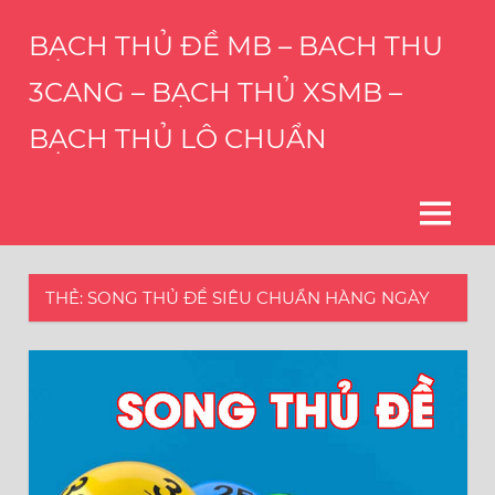
Skip
BẠCH THỦ ĐỀ MB – BACH THU
to
content
3CANG – BẠCH THỦ XSMB –
BẠCH THỦ LÔ CHUẨN
THÀNH
CÔNG
CỦA
MENU
BẠN
LÀ
HẠNH
THẺ:
SONG THỦ ĐỀ SIÊU CHUẨN HÀNG NGÀY
PHÚC
CỦA
CHÚNG
TÔI
–
DỊCH
VỤ
CHỐT