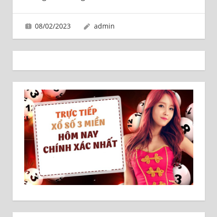
SỐ
UY
08/02/2023
admin
TÍN
100%