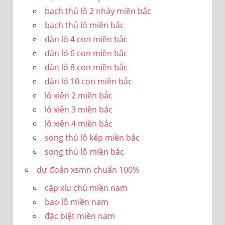
bạch thủ lô 2 nháy miền bắc
bạch thủ lô miền bắc
dàn lô 4 con miền bắc
dàn lô 6 con miền bắc
dàn lô 8 con miền bắc
dàn lô 10 con miền bắc
lô xiên 2 miền bắc
lô xiên 3 miền bắc
lô xiên 4 miền bắc
song thủ lô kép miền bắc
song thủ lô miền bắc
dự đoán xsmn chuẩn 100%
cặp xíu chủ miền nam
bao lô miền nam
đặc biệt miền nam