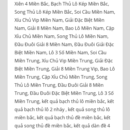
Xiên 4 Miền Bắc, Bạch Thủ Lô Kép Miền Bắc,
Song Thủ Lô Kép Miền Bắc, Soi Cầu Miền Nam,
Xíu Chủ Vip Miền Nam, Giải Đặc Biệt Miền
Nam, Giải 8 Miền Nam, Bao Lô Miền Nam, Cặp
Xỉu Chủ Miền Nam, Song Thủ Lô Miền Nam,
Đầu Đuôi Giải 8 Miền Nam, Đầu Đuôi Giải Đặc
Biệt Miền Nam, Lô 3 Số Miền Nam, Soi Cầu
Miền Trung, Xíu Chủ Vip Miền Trung, Giải Đặc
Biệt Miền Trung, Giải 8 Miền Trung Vip, Bao Lô
Miền Trung, Cặp Xỉu Chủ Miền Trung, Song
Thủ Lô Miền Trung, Đầu Đuôi Giải 8 Miền
Trung, Đầu Đuôi Đặc Biệt Miền Trung, Lô 3 Số
Miền Trung, kết quả bạch thủ lô miền bắc, kết
quả bạch thủ lô 2 nháy , kết quả song thủ lô
miền bắc, kết quả bạch thủ đề miền bắc, kết
quả song thủ đề miền bắc, kết quả dàn đề 4