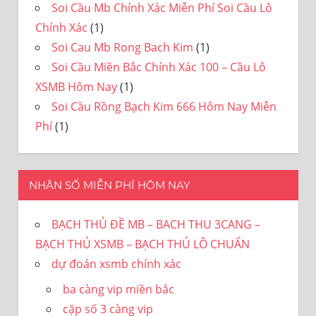
Soi Cầu Mb Chính Xác Miễn Phí Soi Cầu Lô
Chính Xác
(1)
Soi Cau Mb Rong Bach Kim
(1)
Soi Cầu Miền Bắc Chính Xác 100 – Cầu Lô
XSMB Hôm Nay
(1)
Soi Cầu Rồng Bạch Kim 666 Hôm Nay Miễn
Phí
(1)
NHẬN SỐ MIỄN PHÍ HÔM NAY
BẠCH THỦ ĐỀ MB – BACH THU 3CANG –
BẠCH THỦ XSMB – BẠCH THỦ LÔ CHUẨN
dự đoán xsmb chính xác
ba càng vip miền bắc
cặp số 3 càng vip