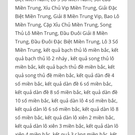
Miền Trung, Xíu Chủ Vip Miền Trung, Giải Đặc
Biệt Miền Trung, Giải 8 Miền Trung Vip, Bao Lô
Miền Trung, Cặp Xỉu Chủ Miền Trung, Song
Thủ Lô Miền Trung, Đầu Đuôi Giải 8 Miền
Trung, Đầu Đuôi Đặc Biệt Miền Trung, Lô 3 Số
Miền Trung, kết quả bạch thủ lô miền bắc, kết
quả bạch thủ lô 2 nháy , kết quả song thủ lô
miền bắc, kết quả bạch thủ đề miền bắc, kết
quả song thủ đề miền bắc, kết quả dàn đề 4
số miền bắc, kết quả dàn đề 6 số miền bắc,
kết quả dàn đề 8 số miền bắc, kết quả dàn đề
10 số miền bắc, kết quả dàn lô 4 số miền bắc,
kết quả dàn lô 6 số miền bắc, kết quả dàn lô 8
số miền bắc, kết quả dàn lô xiên 2 miền bắc,
kết quả dàn lô xiên 3 miền bắc, kết quả dàn lô
xiên 4 miền bắc, kết quả 3 càng miền bắc, kết