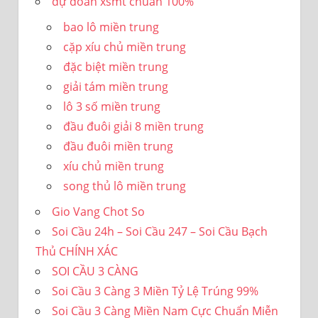
dự đoán xsmt chuẩn 100%
bao lô miền trung
cặp xíu chủ miền trung
đặc biệt miền trung
giải tám miền trung
lô 3 số miền trung
đầu đuôi giải 8 miền trung
đầu đuôi miền trung
xíu chủ miền trung
song thủ lô miền trung
Gio Vang Chot So
Soi Cầu 24h – Soi Cầu 247 – Soi Cầu Bạch
Thủ CHÍNH XÁC
SOI CẦU 3 CÀNG
Soi Cầu 3 Càng 3 Miền Tỷ Lệ Trúng 99%
Soi Cầu 3 Càng Miền Nam Cực Chuẩn Miễn