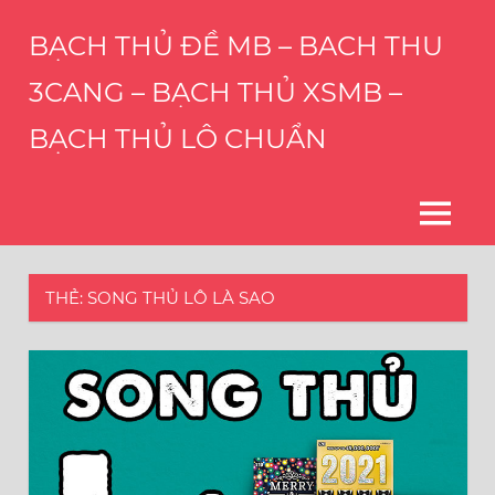
Skip
BẠCH THỦ ĐỀ MB – BACH THU
to
content
3CANG – BẠCH THỦ XSMB –
BẠCH THỦ LÔ CHUẨN
THÀNH
CÔNG
CỦA
MENU
BẠN
LÀ
HẠNH
THẺ:
SONG THỦ LÔ LÀ SAO
PHÚC
CỦA
CHÚNG
TÔI
–
DỊCH
VỤ
CHỐT