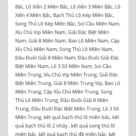
Bắc, Lô Xiên 2 Miền Bắc, Lô Xiên 3 Miền Bắc, Lô
Xiên 4 Miền Bắc, Bạch Thủ Lô Kép Miền Bắc,
Song Thủ Lô Kép Miền Bắc, Soi Cầu Miền Nam,
Xíu Chủ Vip Miền Nam, Giải Đặc Biệt Miền
Nam, Giải 8 Miền Nam, Bao Lô Miền Nam, Cặp
Xỉu Chủ Miền Nam, Song Thủ Lô Miền Nam,
Đầu Đuôi Giải 8 Miền Nam, Đầu Đuôi Giải Đặc
Biệt Miền Nam, Lô 3 Số Miền Nam, Soi Cầu
Miền Trung, Xíu Chủ Vip Miền Trung, Giải Đặc
Biệt Miền Trung, Giải 8 Miền Trung Vip, Bao Lô
Miền Trung, Cặp Xỉu Chủ Miền Trung, Song
Thủ Lô Miền Trung, Đầu Đuôi Giải 8 Miền
Trung, Đầu Đuôi Đặc Biệt Miền Trung, Lô 3 Số
Miền Trung, kết quả bạch thủ lô miền bắc, kết
quả bạch thủ lô 2 nháy , kết quả song thủ lô
miền bắc, kết quả bạch thủ đề miền bắc, kết