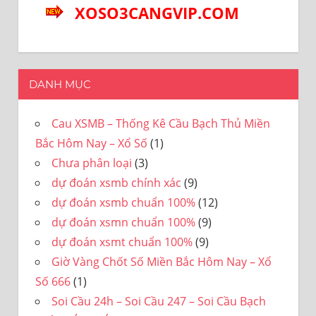
XOSO3CANGVIP.COM
DANH MỤC
Cau XSMB – Thống Kê Cầu Bạch Thủ Miền
Bắc Hôm Nay – Xổ Số
(1)
Chưa phân loại
(3)
dự đoán xsmb chính xác
(9)
dự đoán xsmb chuẩn 100%
(12)
dự đoán xsmn chuẩn 100%
(9)
dự đoán xsmt chuẩn 100%
(9)
Giờ Vàng Chốt Số Miền Bắc Hôm Nay – Xổ
Số 666
(1)
Soi Cầu 24h – Soi Cầu 247 – Soi Cầu Bạch