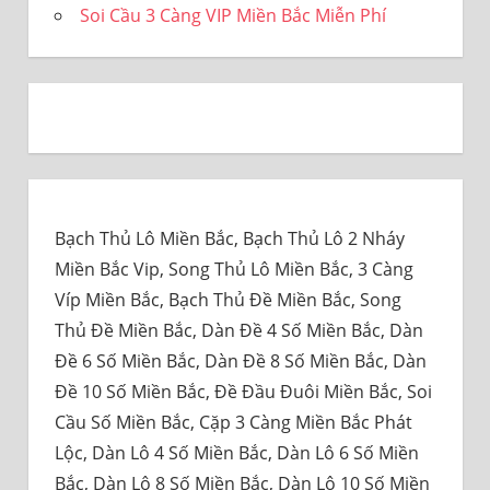
Soi Cầu 3 Càng VIP Miền Bắc Miễn Phí
Bạch Thủ Lô Miền Bắc, Bạch Thủ Lô 2 Nháy
Miền Bắc Vip, Song Thủ Lô Miền Bắc, 3 Càng
Víp Miền Bắc, Bạch Thủ Đề Miền Bắc, Song
Thủ Đề Miền Bắc, Dàn Đề 4 Số Miền Bắc, Dàn
Đề 6 Số Miền Bắc, Dàn Đề 8 Số Miền Bắc, Dàn
Đề 10 Số Miền Bắc, Đề Đầu Đuôi Miền Bắc, Soi
Cầu Số Miền Bắc, Cặp 3 Càng Miền Bắc Phát
Lộc, Dàn Lô 4 Số Miền Bắc, Dàn Lô 6 Số Miền
Bắc, Dàn Lô 8 Số Miền Bắc, Dàn Lô 10 Số Miền