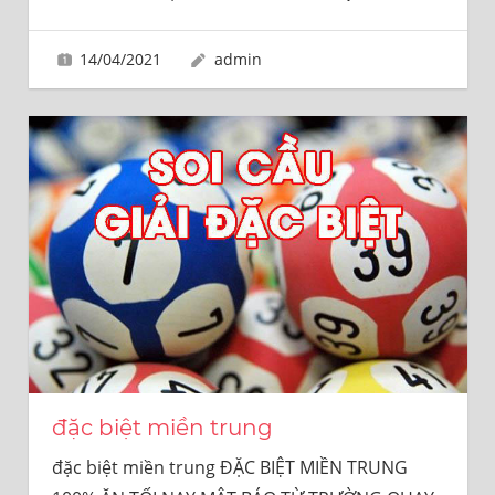
14/04/2021
admin
đặc biệt miền trung
đặc biệt miền trung ĐẶC BIỆT MIỀN TRUNG