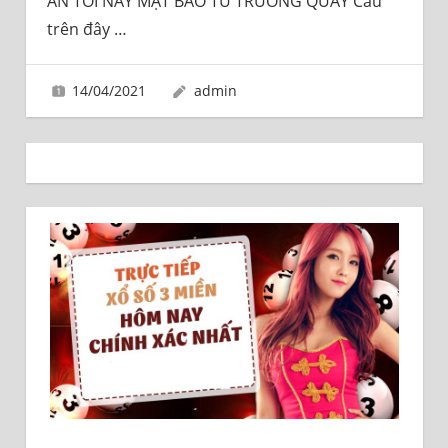
ĂN TỐI NAY MẬT BÁO TỪ TRƯỜNG QUAY Cầu
trên đây
…
14/04/2021
admin