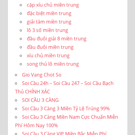
cặp xíu chủ miền trung
đặc biệt miền trung
giải tám miền trung
lô 3 số miền trung
đầu đuôi giải 8 miền trung
đầu đuôi miền trung
xíu chủ miền trung
song thủ lô miền trung
Gio Vang Chot So
Soi Cầu 24h – Soi Cầu 247 – Soi Cầu Bạch
Thủ CHÍNH XÁC
SOI CẦU 3 CÀNG
Soi Cầu 3 Càng 3 Miền Tỷ Lệ Trúng 99%
Soi Cầu 3 Càng Miền Nam Cực Chuẩn Miễn
Phí Hôm Nay 100%
Soi Cầu 3 Càng VIP Miền Bắc Miễn Phí