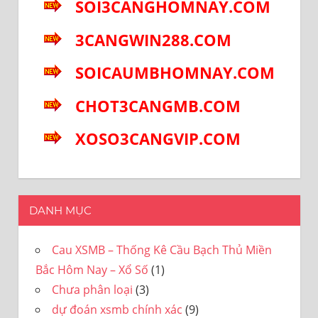
SOI3CANGHOMNAY.COM
3CANGWIN288.COM
SOICAUMBHOMNAY.COM
CHOT3CANGMB.COM
XOSO3CANGVIP.COM
DANH MỤC
Cau XSMB – Thống Kê Cầu Bạch Thủ Miền
Bắc Hôm Nay – Xổ Số
(1)
Chưa phân loại
(3)
dự đoán xsmb chính xác
(9)