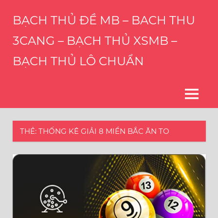
Skip
BẠCH THỦ ĐỀ MB – BACH THU
to
content
3CANG – BẠCH THỦ XSMB –
BẠCH THỦ LÔ CHUẨN
THÀNH
CÔNG
CỦA
MENU
BẠN
LÀ
HẠNH
THẺ:
THỐNG KÊ GIẢI 8 MIỀN BẮC ĂN TO
PHÚC
CỦA
CHÚNG
TÔI
–
DỊCH
VỤ
CHỐT