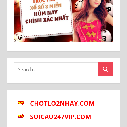
Search
Search
for:
CHOTLO2NHAY.COM
SOICAU247VIP.COM