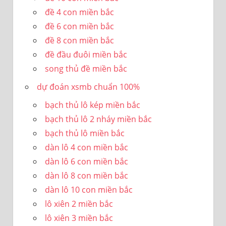
đề 4 con miền bắc
đề 6 con miền bắc
đề 8 con miền bắc
đề đầu đuôi miền bắc
song thủ đề miền bắc
dự đoán xsmb chuẩn 100%
bạch thủ lô kép miền bắc
bạch thủ lô 2 nháy miền bắc
bạch thủ lô miền bắc
dàn lô 4 con miền bắc
dàn lô 6 con miền bắc
dàn lô 8 con miền bắc
dàn lô 10 con miền bắc
lô xiên 2 miền bắc
lô xiên 3 miền bắc