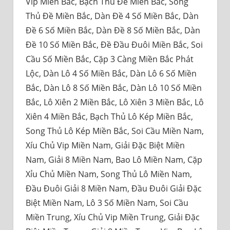
Víp Miền Bắc, Bạch Thủ Đề Miền Bắc, Song
Thủ Đề Miền Bắc, Dàn Đề 4 Số Miền Bắc, Dàn
Đề 6 Số Miền Bắc, Dàn Đề 8 Số Miền Bắc, Dàn
Đề 10 Số Miền Bắc, Đề Đầu Đuôi Miền Bắc, Soi
Cầu Số Miền Bắc, Cặp 3 Càng Miền Bắc Phát
Lộc, Dàn Lô 4 Số Miền Bắc, Dàn Lô 6 Số Miền
Bắc, Dàn Lô 8 Số Miền Bắc, Dàn Lô 10 Số Miền
Bắc, Lô Xiên 2 Miền Bắc, Lô Xiên 3 Miền Bắc, Lô
Xiên 4 Miền Bắc, Bạch Thủ Lô Kép Miền Bắc,
Song Thủ Lô Kép Miền Bắc, Soi Cầu Miền Nam,
Xíu Chủ Vip Miền Nam, Giải Đặc Biệt Miền
Nam, Giải 8 Miền Nam, Bao Lô Miền Nam, Cặp
Xỉu Chủ Miền Nam, Song Thủ Lô Miền Nam,
Đầu Đuôi Giải 8 Miền Nam, Đầu Đuôi Giải Đặc
Biệt Miền Nam, Lô 3 Số Miền Nam, Soi Cầu
Miền Trung, Xíu Chủ Vip Miền Trung, Giải Đặc