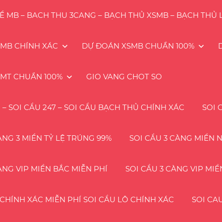
Ề MB – BACH THU 3CANG – BẠCH THỦ XSMB – BẠCH THỦ
MB CHÍNH XÁC
DỰ ĐOÁN XSMB CHUẨN 100%
MT CHUẨN 100%
GIO VANG CHOT SO
 – SOI CẦU 247 – SOI CẦU BẠCH THỦ CHÍNH XÁC
SOI 
ÀNG 3 MIỀN TỶ LỆ TRÚNG 99%
SOI CẦU 3 CÀNG MIỀN 
ÀNG VIP MIỀN BẮC MIỄN PHÍ
SOI CẦU 3 CÀNG VIP MIỀ
CHÍNH XÁC MIỄN PHÍ SOI CẦU LÔ CHÍNH XÁC
SOI CA