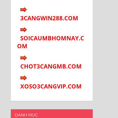
3CANGWIN288.COM
SOICAUMBHOMNAY.C
OM
CHOT3CANGMB.COM
XOSO3CANGVIP.COM
DANH MỤC