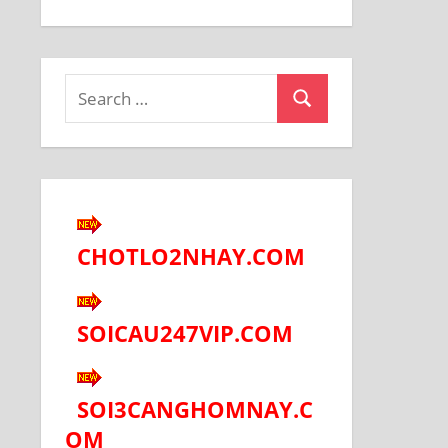
Search
Search
for:
CHOTLO2NHAY.COM
SOICAU247VIP.COM
SOI3CANGHOMNAY.C
OM