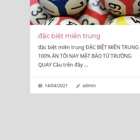
100%
đặc biệt miền trung
đặc biệt miền trung ĐẶC BIỆT MIỀN TRUNG
100% ĂN TỐI NAY MẬT BÁO TỪ TRƯỜNG
QUAY Cầu trên đây
…
14/04/2021
admin