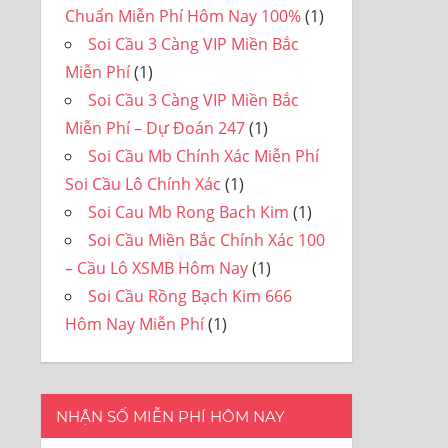
Chuẩn Miễn Phí Hôm Nay 100%
(1)
Soi Cầu 3 Càng VIP Miền Bắc
Miễn Phí
(1)
Soi Cầu 3 Càng VIP Miền Bắc
Miễn Phí – Dự Đoán 247
(1)
Soi Cầu Mb Chính Xác Miễn Phí
Soi Cầu Lô Chính Xác
(1)
Soi Cau Mb Rong Bach Kim
(1)
Soi Cầu Miền Bắc Chính Xác 100
– Cầu Lô XSMB Hôm Nay
(1)
Soi Cầu Rồng Bạch Kim 666
Hôm Nay Miễn Phí
(1)
NHẬN SỐ MIỄN PHÍ HÔM NAY