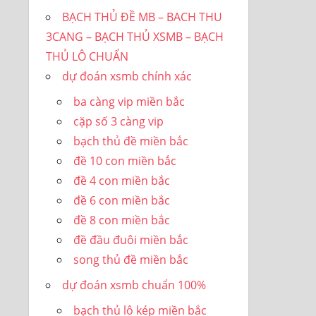
BẠCH THỦ ĐỀ MB – BACH THU
3CANG – BẠCH THỦ XSMB – BẠCH
THỦ LÔ CHUẨN
dự đoán xsmb chính xác
ba càng vip miền bắc
cặp số 3 càng vip
bạch thủ đề miền bắc
đề 10 con miền bắc
đề 4 con miền bắc
đề 6 con miền bắc
đề 8 con miền bắc
đề đầu đuôi miền bắc
song thủ đề miền bắc
dự đoán xsmb chuẩn 100%
bạch thủ lô kép miền bắc