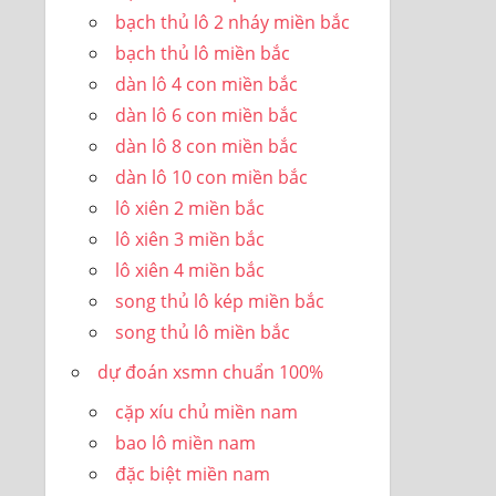
bạch thủ lô 2 nháy miền bắc
bạch thủ lô miền bắc
dàn lô 4 con miền bắc
dàn lô 6 con miền bắc
dàn lô 8 con miền bắc
dàn lô 10 con miền bắc
lô xiên 2 miền bắc
lô xiên 3 miền bắc
lô xiên 4 miền bắc
song thủ lô kép miền bắc
song thủ lô miền bắc
dự đoán xsmn chuẩn 100%
cặp xíu chủ miền nam
bao lô miền nam
đặc biệt miền nam