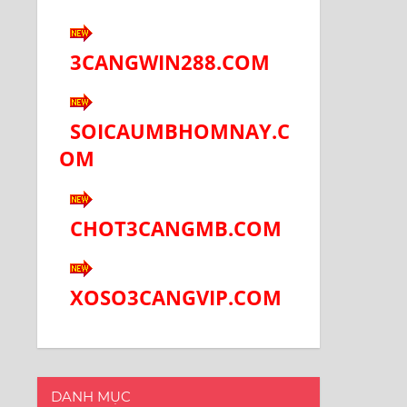
3CANGWIN288.COM
SOICAUMBHOMNAY.C
OM
CHOT3CANGMB.COM
XOSO3CANGVIP.COM
DANH MỤC