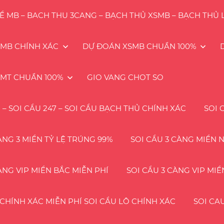
Ề MB – BACH THU 3CANG – BẠCH THỦ XSMB – BẠCH THỦ
MB CHÍNH XÁC
DỰ ĐOÁN XSMB CHUẨN 100%
MT CHUẨN 100%
GIO VANG CHOT SO
 – SOI CẦU 247 – SOI CẦU BẠCH THỦ CHÍNH XÁC
SOI 
ÀNG 3 MIỀN TỶ LỆ TRÚNG 99%
SOI CẦU 3 CÀNG MIỀN 
ÀNG VIP MIỀN BẮC MIỄN PHÍ
SOI CẦU 3 CÀNG VIP MIỀ
CHÍNH XÁC MIỄN PHÍ SOI CẦU LÔ CHÍNH XÁC
SOI CA