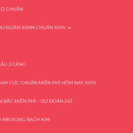
 LÔ CHUẨN
DỰ ĐOÁN XSMN CHUẨN 100%
CẦU 3 CÀNG
NAM CỰC CHUẨN MIỄN PHÍ HÔM NAY 100%
N BẮC MIỄN PHÍ – DỰ ĐOÁN 247
U MB RONG BACH KIM