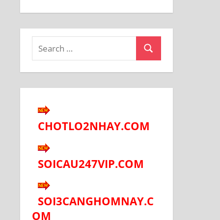
Search
Search
for:
CHOTLO2NHAY.COM
SOICAU247VIP.COM
SOI3CANGHOMNAY.C
OM