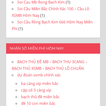
Soi Cau Mb Rong Bach Kim
(1)
Soi Cầu Miền Bắc Chính Xác 100 – Cầu Lô
XSMB Hôm Nay
(1)
Soi Cầu Rồng Bạch Kim 666 Hôm Nay Miễn
Phí
(1)
NHẬN SỐ MIỄN PHÍ HÔM NAY
BẠCH THỦ ĐỀ MB – BACH THU 3CANG –
BẠCH THỦ XSMB – BẠCH THỦ LÔ CHUẨN
dự đoán xsmb chính xác
ba càng vip miền bắc
cặp số 3 càng vip
bạch thủ đề miền bắc
đề 10 con miền bắc