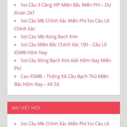
Soi Cầu 3 Càng VIP Miền Bắc Miễn Phí – Dự
Đoán 247
Soi Cầu Mb Chính Xác Miễn Phí Soi Cầu Lô
Chính Xác
Soi Cau Mb Rong Bach Kim
Soi Cầu Miền Bắc Chính Xác 100 – Cầu Lô
XSMB Hôm Nay
Soi Cầu Rồng Bạch Kim 666 Hôm Nay Miễn
Phí
Cau XSMB – Thống Kê Cầu Bạch Thủ Miền
Bắc Hôm Nay – Xổ Số
BÀI VIẾT MỚI
Soi Cầu Mb Chính Xác Miễn Phí Soi Cầu Lô