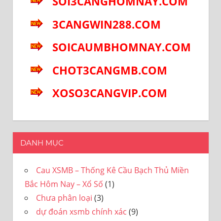
SOI3CANGHOMNAY.COM
3CANGWIN288.COM
SOICAUMBHOMNAY.COM
CHOT3CANGMB.COM
XOSO3CANGVIP.COM
DANH MỤC
Cau XSMB – Thống Kê Cầu Bạch Thủ Miền
Bắc Hôm Nay – Xổ Số
(1)
Chưa phân loại
(3)
dự đoán xsmb chính xác
(9)