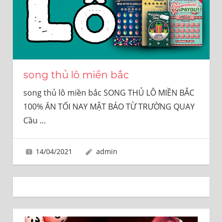
song thủ lô miền bắc
song thủ lô miền bắc SONG THỦ LÔ MIỀN BẮC
100% ĂN TỐI NAY MẬT BÁO TỪ TRƯỜNG QUAY
Cầu
…
14/04/2021
admin