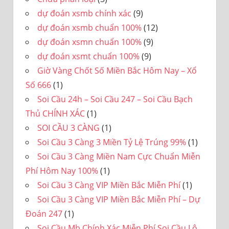
dự đoán xsmb chính xác
(9)
dự đoán xsmb chuẩn 100%
(12)
dự đoán xsmn chuẩn 100%
(9)
dự đoán xsmt chuẩn 100%
(9)
Giờ Vàng Chốt Số Miền Bắc Hôm Nay – Xổ
Số 666
(1)
Soi Cầu 24h – Soi Cầu 247 – Soi Cầu Bạch
Thủ CHÍNH XÁC
(1)
SOI CẦU 3 CÀNG
(1)
Soi Cầu 3 Càng 3 Miền Tỷ Lệ Trúng 99%
(1)
Soi Cầu 3 Càng Miền Nam Cực Chuẩn Miễn
Phí Hôm Nay 100%
(1)
Soi Cầu 3 Càng VIP Miền Bắc Miễn Phí
(1)
Soi Cầu 3 Càng VIP Miền Bắc Miễn Phí – Dự
Đoán 247
(1)
Soi Cầu Mb Chính Xác Miễn Phí Soi Cầu Lô