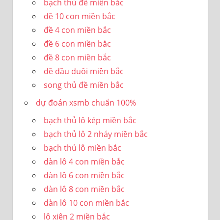
bạch thủ đề miền bắc
đề 10 con miền bắc
đề 4 con miền bắc
đề 6 con miền bắc
đề 8 con miền bắc
đề đầu đuôi miền bắc
song thủ đề miền bắc
dự đoán xsmb chuẩn 100%
bạch thủ lô kép miền bắc
bạch thủ lô 2 nháy miền bắc
bạch thủ lô miền bắc
dàn lô 4 con miền bắc
dàn lô 6 con miền bắc
dàn lô 8 con miền bắc
dàn lô 10 con miền bắc
lô xiên 2 miền bắc