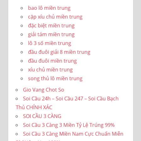
bao lô miền trung
cặp xíu chủ miền trung
đặc biệt miền trung
giải tám miền trung
lô 3 số miền trung
đầu đuôi giải 8 miền trung
đầu đuôi miền trung
xíu chủ miền trung
song thủ lô miền trung
Gio Vang Chot So
Soi Cầu 24h – Soi Cầu 247 – Soi Cầu Bạch
Thủ CHÍNH XÁC
SOI CẦU 3 CÀNG
Soi Cầu 3 Càng 3 Miền Tỷ Lệ Trúng 99%
Soi Cầu 3 Càng Miền Nam Cực Chuẩn Miễn