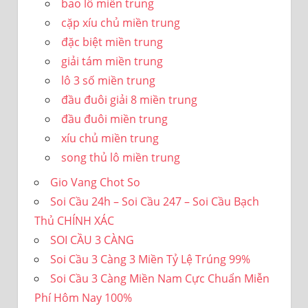
bao lô miền trung
cặp xíu chủ miền trung
đặc biệt miền trung
giải tám miền trung
lô 3 số miền trung
đầu đuôi giải 8 miền trung
đầu đuôi miền trung
xíu chủ miền trung
song thủ lô miền trung
Gio Vang Chot So
Soi Cầu 24h – Soi Cầu 247 – Soi Cầu Bạch
Thủ CHÍNH XÁC
SOI CẦU 3 CÀNG
Soi Cầu 3 Càng 3 Miền Tỷ Lệ Trúng 99%
Soi Cầu 3 Càng Miền Nam Cực Chuẩn Miễn
Phí Hôm Nay 100%