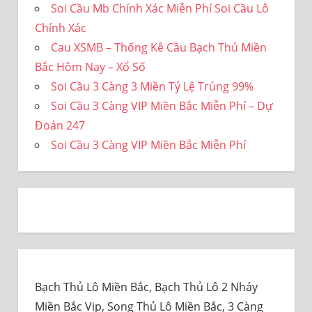
Soi Cầu Mb Chính Xác Miễn Phí Soi Cầu Lô
Chính Xác
Cau XSMB – Thống Kê Cầu Bạch Thủ Miền
Bắc Hôm Nay – Xổ Số
Soi Cầu 3 Càng 3 Miền Tỷ Lệ Trúng 99%
Soi Cầu 3 Càng VIP Miền Bắc Miễn Phí – Dự
Đoán 247
Soi Cầu 3 Càng VIP Miền Bắc Miễn Phí
Bạch Thủ Lô Miền Bắc, Bạch Thủ Lô 2 Nháy
Miền Bắc Vip, Song Thủ Lô Miền Bắc, 3 Càng