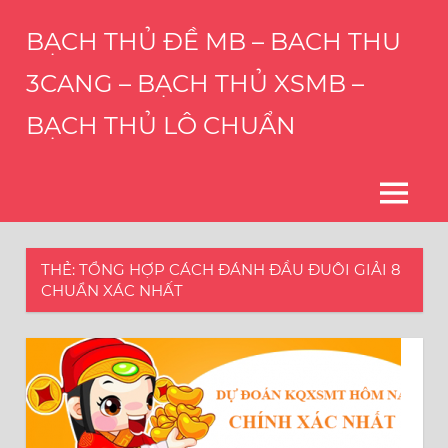
Skip
BẠCH THỦ ĐỀ MB – BACH THU
to
content
3CANG – BẠCH THỦ XSMB –
BẠCH THỦ LÔ CHUẨN
THÀNH
CÔNG
CỦA
MENU
BẠN
LÀ
HẠNH
THẺ:
TỔNG HỢP CÁCH ĐÁNH ĐẦU ĐUÔI GIẢI 8
PHÚC
CHUẨN XÁC NHẤT
CỦA
CHÚNG
TÔI
–
DỊCH
VỤ
CHỐT