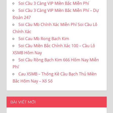
Soi Cầu 3 Càng VIP Miền Bắc Miễn Phí
Soi Cầu 3 Càng VIP Miền Bắc Miễn Phí – Dự
Đoán 247
Soi Cầu Mb Chính Xác Miễn Phí Soi Cầu Lô
Chính Xác
Soi Cau Mb Rong Bach Kim
Soi Cầu Miền Bắc Chính Xác 100 – Cầu Lô
XSMB Hôm Nay
Soi Cầu Rồng Bạch Kim 666 Hôm Nay Miễn
Phí
Cau XSMB – Thống Kê Cầu Bạch Thủ Miền
Bắc Hôm Nay – Xổ Số
BÀI VIẾT MỚI