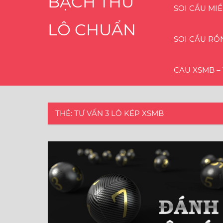
BẠCH THỦ
SOI CẦU MI
LÔ CHUẨN
SOI CẦU RỒ
THÀNH
CÔNG
CỦA
CAU XSMB –
BẠN
LÀ
HẠNH
PHÚC
THẺ:
TƯ VẤN 3 LÔ KÉP XSMB
CỦA
CHÚNG
TÔI
–
DỊCH
VỤ
CHỐT
SỐ
UY
TÍN