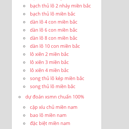
bạch thủ lô 2 nháy miền bắc
bạch thủ lô miền bắc
dàn lô 4 con miền bắc
dàn lô 6 con miền bắc
dàn lô 8 con miền bắc
dàn lô 10 con miền bắc
lô xiên 2 miền bắc
lô xiên 3 miền bắc
lô xiên 4 miền bắc
song thủ lô kép miền bắc
song thủ lô miền bắc
dự đoán xsmn chuẩn 100%
cặp xíu chủ miền nam
bao lô miền nam
đặc biệt miền nam