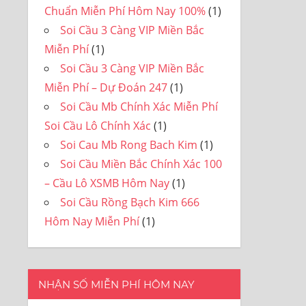
Chuẩn Miễn Phí Hôm Nay 100%
(1)
Soi Cầu 3 Càng VIP Miền Bắc
Miễn Phí
(1)
Soi Cầu 3 Càng VIP Miền Bắc
Miễn Phí – Dự Đoán 247
(1)
Soi Cầu Mb Chính Xác Miễn Phí
Soi Cầu Lô Chính Xác
(1)
Soi Cau Mb Rong Bach Kim
(1)
Soi Cầu Miền Bắc Chính Xác 100
– Cầu Lô XSMB Hôm Nay
(1)
Soi Cầu Rồng Bạch Kim 666
Hôm Nay Miễn Phí
(1)
NHẬN SỐ MIỄN PHÍ HÔM NAY