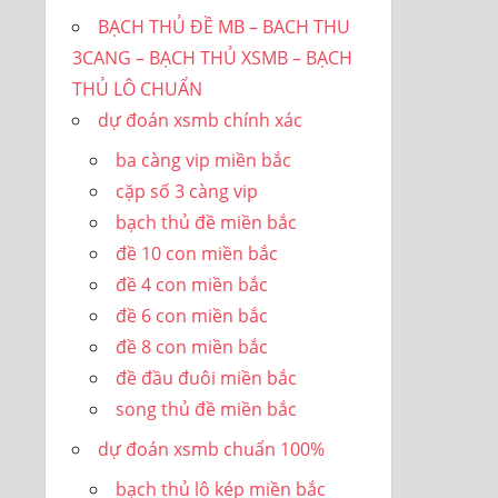
BẠCH THỦ ĐỀ MB – BACH THU
3CANG – BẠCH THỦ XSMB – BẠCH
THỦ LÔ CHUẨN
dự đoán xsmb chính xác
ba càng vip miền bắc
cặp số 3 càng vip
bạch thủ đề miền bắc
đề 10 con miền bắc
đề 4 con miền bắc
đề 6 con miền bắc
đề 8 con miền bắc
đề đầu đuôi miền bắc
song thủ đề miền bắc
dự đoán xsmb chuẩn 100%
bạch thủ lô kép miền bắc