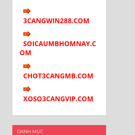
3CANGWIN288.COM
SOICAUMBHOMNAY.C
OM
CHOT3CANGMB.COM
XOSO3CANGVIP.COM
DANH MỤC