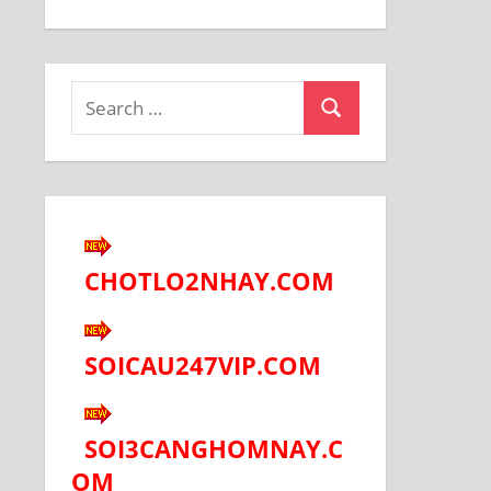
Search
Search
for:
CHOTLO2NHAY.COM
SOICAU247VIP.COM
SOI3CANGHOMNAY.C
OM