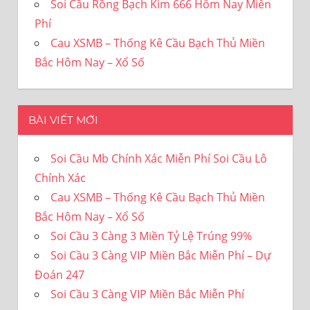
Soi Cầu Rồng Bạch Kim 666 Hôm Nay Miễn
Phí
Cau XSMB – Thống Kê Cầu Bạch Thủ Miền
Bắc Hôm Nay – Xổ Số
BÀI VIẾT MỚI
Soi Cầu Mb Chính Xác Miễn Phí Soi Cầu Lô
Chính Xác
Cau XSMB – Thống Kê Cầu Bạch Thủ Miền
Bắc Hôm Nay – Xổ Số
Soi Cầu 3 Càng 3 Miền Tỷ Lệ Trúng 99%
Soi Cầu 3 Càng VIP Miền Bắc Miễn Phí – Dự
Đoán 247
Soi Cầu 3 Càng VIP Miền Bắc Miễn Phí