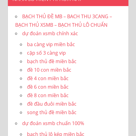
BẠCH THỦ ĐỀ MB – BACH THU 3CANG –
BẠCH THỦ XSMB – BẠCH THỦ LÔ CHUẨN
dự đoán xsmb chính xác
ba càng vip miền bắc
cặp số 3 càng vip
bạch thủ đề miền bắc
đề 10 con miền bắc
đề 4 con miền bắc
đề 6 con miền bắc
đề 8 con miền bắc
đề đầu đuôi miền bắc
song thủ đề miền bắc
dự đoán xsmb chuẩn 100%
bạch thủ lô kép miền bắc