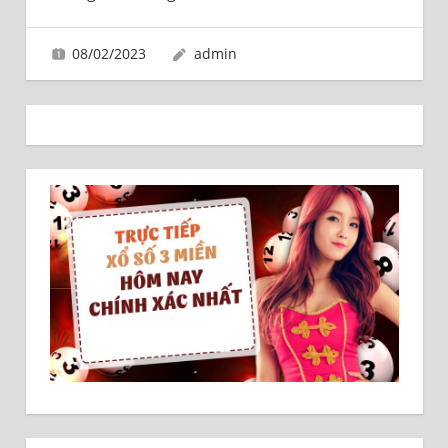
SỐ
UY
08/02/2023
admin
TÍN
100%