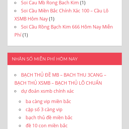
Soi Cau Mb Rong Bach Kim
(1)
Soi Cầu Miền Bắc Chính Xác 100 – Cầu Lô
XSMB Hôm Nay
(1)
Soi Cầu Rồng Bạch Kim 666 Hôm Nay Miễn
Phí
(1)
NHẬN SỐ MIỄN PHÍ HÔM NAY
BẠCH THỦ ĐỀ MB – BACH THU 3CANG –
BẠCH THỦ XSMB – BẠCH THỦ LÔ CHUẨN
dự đoán xsmb chính xác
ba càng vip miền bắc
cặp số 3 càng vip
bạch thủ đề miền bắc
đề 10 con miền bắc