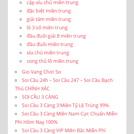
cặp xíu chủ miền trung
đặc biệt miền trung
giải tám miền trung
lô 3 số miền trung
đầu đuôi giải 8 miền trung
đầu đuôi miền trung
xíu chủ miền trung
song thủ lô miền trung
Gio Vang Chot So
Soi Cầu 24h – Soi Cầu 247 – Soi Cầu Bạch
Thủ CHÍNH XÁC
SOI CẦU 3 CÀNG
Soi Cầu 3 Càng 3 Miền Tỷ Lệ Trúng 99%
Soi Cầu 3 Càng Miền Nam Cực Chuẩn Miễn
Phí Hôm Nay 100%
Soi Cầu 3 Càng VIP Miền Bắc Miễn Phí