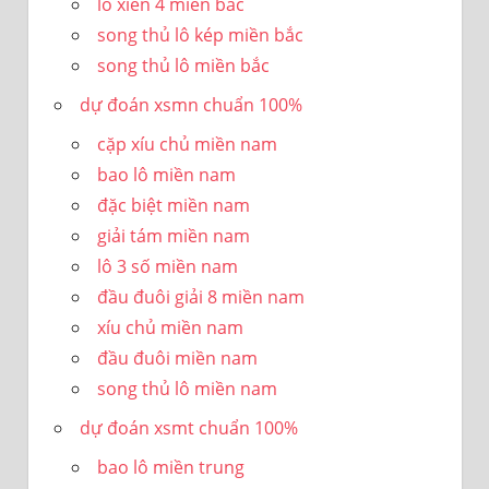
lô xiên 4 miền bắc
song thủ lô kép miền bắc
song thủ lô miền bắc
dự đoán xsmn chuẩn 100%
cặp xíu chủ miền nam
bao lô miền nam
đặc biệt miền nam
giải tám miền nam
lô 3 số miền nam
đầu đuôi giải 8 miền nam
xíu chủ miền nam
đầu đuôi miền nam
song thủ lô miền nam
dự đoán xsmt chuẩn 100%
bao lô miền trung