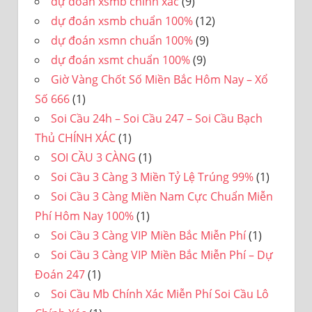
dự đoán xsmb chính xác
(9)
dự đoán xsmb chuẩn 100%
(12)
dự đoán xsmn chuẩn 100%
(9)
dự đoán xsmt chuẩn 100%
(9)
Giờ Vàng Chốt Số Miền Bắc Hôm Nay – Xổ
Số 666
(1)
Soi Cầu 24h – Soi Cầu 247 – Soi Cầu Bạch
Thủ CHÍNH XÁC
(1)
SOI CẦU 3 CÀNG
(1)
Soi Cầu 3 Càng 3 Miền Tỷ Lệ Trúng 99%
(1)
Soi Cầu 3 Càng Miền Nam Cực Chuẩn Miễn
Phí Hôm Nay 100%
(1)
Soi Cầu 3 Càng VIP Miền Bắc Miễn Phí
(1)
Soi Cầu 3 Càng VIP Miền Bắc Miễn Phí – Dự
Đoán 247
(1)
Soi Cầu Mb Chính Xác Miễn Phí Soi Cầu Lô