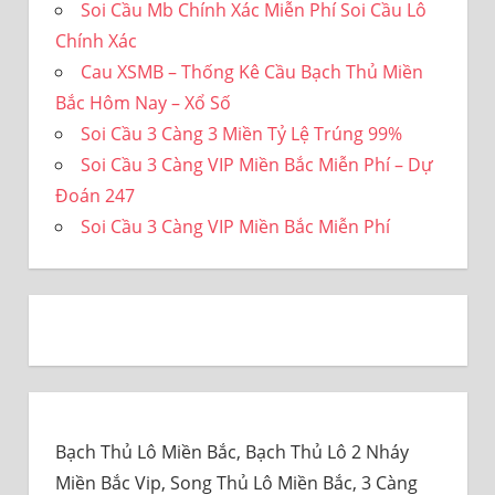
Soi Cầu Mb Chính Xác Miễn Phí Soi Cầu Lô
Chính Xác
Cau XSMB – Thống Kê Cầu Bạch Thủ Miền
Bắc Hôm Nay – Xổ Số
Soi Cầu 3 Càng 3 Miền Tỷ Lệ Trúng 99%
Soi Cầu 3 Càng VIP Miền Bắc Miễn Phí – Dự
Đoán 247
Soi Cầu 3 Càng VIP Miền Bắc Miễn Phí
Bạch Thủ Lô Miền Bắc, Bạch Thủ Lô 2 Nháy
Miền Bắc Vip, Song Thủ Lô Miền Bắc, 3 Càng