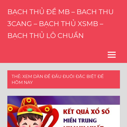
Skip
BẠCH THỦ ĐỀ MB – BACH THU
to
content
3CANG – BẠCH THỦ XSMB –
BẠCH THỦ LÔ CHUẨN
THÀNH
CÔNG
CỦA
MENU
BẠN
LÀ
HẠNH
THẺ:
XEM DÀN ĐỀ ĐẦU ĐUÔI ĐẶC BIỆT ĐỀ
PHÚC
HÔM NAY
CỦA
CHÚNG
TÔI
–
DỊCH
VỤ
CHỐT