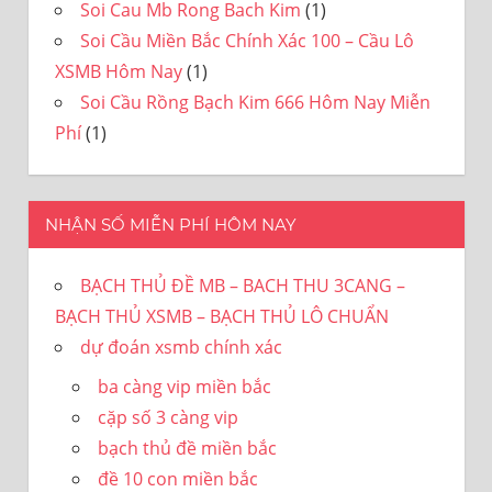
Soi Cau Mb Rong Bach Kim
(1)
Soi Cầu Miền Bắc Chính Xác 100 – Cầu Lô
XSMB Hôm Nay
(1)
Soi Cầu Rồng Bạch Kim 666 Hôm Nay Miễn
Phí
(1)
NHẬN SỐ MIỄN PHÍ HÔM NAY
BẠCH THỦ ĐỀ MB – BACH THU 3CANG –
BẠCH THỦ XSMB – BẠCH THỦ LÔ CHUẨN
dự đoán xsmb chính xác
ba càng vip miền bắc
cặp số 3 càng vip
bạch thủ đề miền bắc
đề 10 con miền bắc