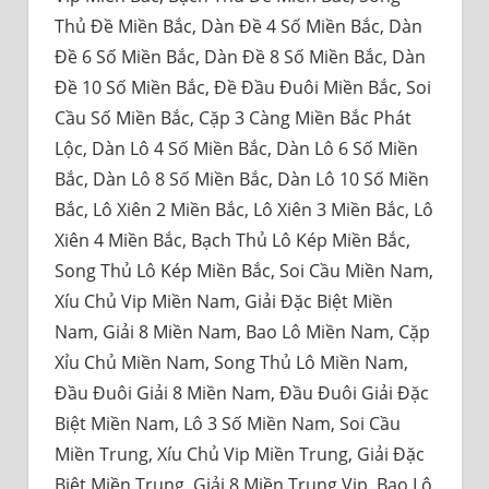
Thủ Đề Miền Bắc, Dàn Đề 4 Số Miền Bắc, Dàn
Đề 6 Số Miền Bắc, Dàn Đề 8 Số Miền Bắc, Dàn
Đề 10 Số Miền Bắc, Đề Đầu Đuôi Miền Bắc, Soi
Cầu Số Miền Bắc, Cặp 3 Càng Miền Bắc Phát
Lộc, Dàn Lô 4 Số Miền Bắc, Dàn Lô 6 Số Miền
Bắc, Dàn Lô 8 Số Miền Bắc, Dàn Lô 10 Số Miền
Bắc, Lô Xiên 2 Miền Bắc, Lô Xiên 3 Miền Bắc, Lô
Xiên 4 Miền Bắc, Bạch Thủ Lô Kép Miền Bắc,
Song Thủ Lô Kép Miền Bắc, Soi Cầu Miền Nam,
Xíu Chủ Vip Miền Nam, Giải Đặc Biệt Miền
Nam, Giải 8 Miền Nam, Bao Lô Miền Nam, Cặp
Xỉu Chủ Miền Nam, Song Thủ Lô Miền Nam,
Đầu Đuôi Giải 8 Miền Nam, Đầu Đuôi Giải Đặc
Biệt Miền Nam, Lô 3 Số Miền Nam, Soi Cầu
Miền Trung, Xíu Chủ Vip Miền Trung, Giải Đặc
Biệt Miền Trung, Giải 8 Miền Trung Vip, Bao Lô