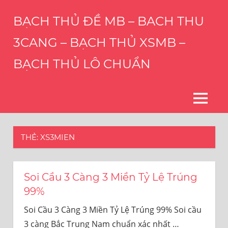
Skip
BẠCH THỦ ĐỀ MB – BACH THU
to
content
3CANG – BẠCH THỦ XSMB –
BẠCH THỦ LÔ CHUẨN
THÀNH
CÔNG
CỦA
MENU
BẠN
LÀ
HẠNH
THẺ:
XS3MIEN
PHÚC
CỦA
CHÚNG
Soi Cầu 3 Càng 3 Miền Tỷ Lệ Trúng
TÔI
99%
–
DỊCH
Soi Cầu 3 Càng 3 Miền Tỷ Lệ Trúng 99% Soi cầu
VỤ
3 càng Bắc Trung Nam chuẩn xác nhất
…
CHỐT