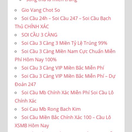
Gio Vang Chot So
Soi Cầu 24h – Soi Cầu 247 – Soi Cầu Bạch
Thủ CHÍNH XÁC
SOI CẦU 3 CÀNG
Soi Cầu 3 Càng 3 Miền Tỷ Lệ Trúng 99%
Soi Cầu 3 Càng Miền Nam Cực Chuẩn Miễn
Phí Hôm Nay 100%
Soi Cầu 3 Càng VIP Miền Bắc Miễn Phí
Soi Cầu 3 Càng VIP Miền Bắc Miễn Phí – Dự
Đoán 247
Soi Cầu Mb Chính Xác Miễn Phí Soi Cầu Lô
Chính Xác
Soi Cau Mb Rong Bach Kim
Soi Cầu Miền Bắc Chính Xác 100 – Cầu Lô
XSMB Hôm Nay