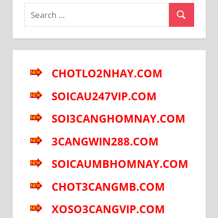
Search
Search
for:
CHOTLO2NHAY.COM
SOICAU247VIP.COM
SOI3CANGHOMNAY.COM
3CANGWIN288.COM
SOICAUMBHOMNAY.COM
CHOT3CANGMB.COM
XOSO3CANGVIP.COM