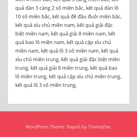
quả dàn 3 càng 2 số miền bắc, kết quả dàn lô
10 số miền bắc, kết quả đề đầu đuôi miền bắc,
kết quả xỉu chủ miền nam, kết quả giải đặc
biệt miền nam, kết quả giải 8 miền nam, kết
quả bao lô miền nam, kết quả cặp xỉu chủ
miền nam, kết quả lô 3 số miền nam, kết quả
xỉu chủ miền trung, kết quả giải đặc biệt miền
trung, kết quả giải 8 miền trung, kết quả bao
lô miền trung, kết quả cặp xỉu chủ miền trung,
kết quả lô 3 số miền trung,
WordPress Theme: Napoli by ThemeZee.