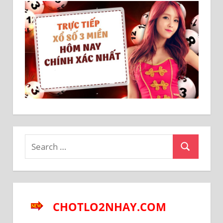
Search
Search
for:
CHOTLO2NHAY.COM