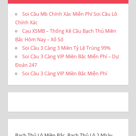
Soi Cầu Mb Chính Xác Miễn Phí Soi Cầu Lô
Chính Xác
Cau XSMB – Thống Kê Cầu Bạch Thủ Miền
Bắc Hôm Nay – Xổ Số
Soi Cầu 3 Càng 3 Miền Tỷ Lệ Trúng 99%
Soi Cầu 3 Càng VIP Miền Bắc Miễn Phí – Dự
Đoán 247
Soi Cầu 3 Càng VIP Miền Bắc Miễn Phí
Bạch Thủ Lô Miền Bắc, Bạch Thủ Lô 2 Nháy